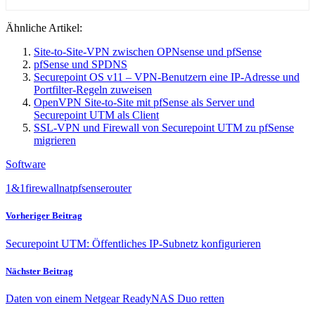
Ähnliche Artikel:
Site-to-Site-VPN zwischen OPNsense und pfSense
pfSense und SPDNS
Securepoint OS v11 – VPN-Benutzern eine IP-Adresse und
Portfilter-Regeln zuweisen
OpenVPN Site-to-Site mit pfSense als Server und
Securepoint UTM als Client
SSL-VPN und Firewall von Securepoint UTM zu pfSense
migrieren
Software
1&1
firewall
nat
pfsense
router
Vorheriger Beitrag
Securepoint UTM: Öffentliches IP-Subnetz konfigurieren
Nächster Beitrag
Daten von einem Netgear ReadyNAS Duo retten