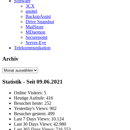
Software
3CX
ansitel
BackupAssist
Drive Snapshot
MailStore
MDaemon
Securepoint
Server-Eye
Telekommunikation
Archiv
Archiv
Statistik - Seit 09.06.2021
Online Visitors:
5
Heutige Aufrufe:
416
Besucher heute:
252
Yesterday's Views:
902
Besucher gestern:
499
Last 7 Days Views:
10.124
Last 30 Days Views:
42.980
Last 365 Days Views:
716.553