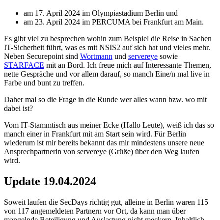
am 17. April 2024 im Olympiastadium Berlin und
am 23. April 2024 im PERCUMA bei Frankfurt am Main.
Es gibt viel zu besprechen wohin zum Beispiel die Reise in Sachen
IT-Sicherheit führt, was es mit NSIS2 auf sich hat und vieles mehr.
Neben Securepoint sind
Wortmann
und
servereye
sowie
STARFACE
mit an Bord. Ich freue mich auf Interessante Themen,
nette Gespräche und vor allem darauf, so manch Eine/n mal live in
Farbe und bunt zu treffen.
Daher mal so die Frage in die Runde wer alles wann bzw. wo mit
dabei ist?
Vom IT-Stammtisch aus meiner Ecke (Hallo Leute), weiß ich das so
manch einer in Frankfurt mit am Start sein wird. Für Berlin
wiederum ist mir bereits bekannt das mir mindestens unsere neue
Ansprechpartnerin von servereye (Grüße) über den Weg laufen
wird.
Update 19.04.2024
Soweit laufen die SecDays richtig gut, alleine in Berlin waren 115
von 117 angemeldeten Partnern vor Ort, da kann man über
mangelnde Beteiligung und Auslastung nicht meckern. Inhaltlich