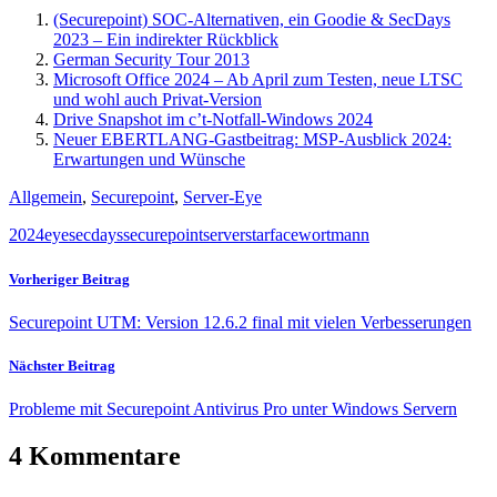
(Securepoint) SOC-Alternativen, ein Goodie & SecDays
2023 – Ein indirekter Rückblick
German Security Tour 2013
Microsoft Office 2024 – Ab April zum Testen, neue LTSC
und wohl auch Privat-Version
Drive Snapshot im c’t-Notfall-Windows 2024
Neuer EBERTLANG-Gastbeitrag: MSP-Ausblick 2024:
Erwartungen und Wünsche
Allgemein
,
Securepoint
,
Server-Eye
2024
eye
secdays
securepoint
server
starface
wortmann
Vorheriger Beitrag
Securepoint UTM: Version 12.6.2 final mit vielen Verbesserungen
Nächster Beitrag
Probleme mit Securepoint Antivirus Pro unter Windows Servern
4 Kommentare