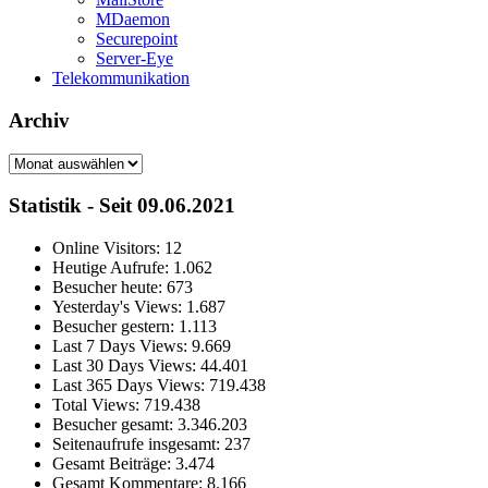
MDaemon
Securepoint
Server-Eye
Telekommunikation
Archiv
Archiv
Statistik - Seit 09.06.2021
Online Visitors:
12
Heutige Aufrufe:
1.062
Besucher heute:
673
Yesterday's Views:
1.687
Besucher gestern:
1.113
Last 7 Days Views:
9.669
Last 30 Days Views:
44.401
Last 365 Days Views:
719.438
Total Views:
719.438
Besucher gesamt:
3.346.203
Seitenaufrufe insgesamt:
237
Gesamt Beiträge:
3.474
Gesamt Kommentare:
8.166