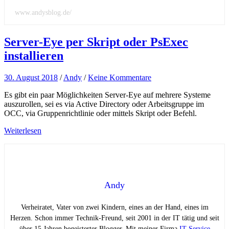
www.andysblog.de/
Server-Eye per Skript oder PsExec
installieren
30. August 2018
/
Andy
/
Keine Kommentare
Es gibt ein paar Möglichkeiten Server-Eye auf mehrere Systeme
auszurollen, sei es via Active Directory oder Arbeitsgruppe im
OCC, via Gruppenrichtlinie oder mittels Skript oder Befehl.
Weiterlesen
Andy
Verheiratet, Vater von zwei Kindern, eines an der Hand, eines im
Herzen. Schon immer Technik-Freund, seit 2001 in der IT tätig und seit
über 15 Jahren begeisterter Blogger. Mit meiner Firma
IT-Service