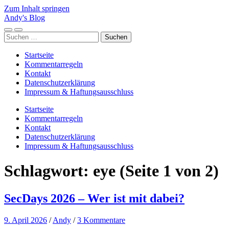
Zum Inhalt springen
Andy's Blog
Mobile-
Suchfeld
Suchen
Menü
ein-/ausblenden
nach:
ein-/ausblenden
Startseite
Kommentarregeln
Kontakt
Datenschutzerklärung
Impressum & Haftungsausschluss
Startseite
Kommentarregeln
Kontakt
Datenschutzerklärung
Impressum & Haftungsausschluss
Schlagwort:
eye
(Seite 1 von 2)
SecDays 2026 – Wer ist mit dabei?
9. April 2026
/
Andy
/
3 Kommentare