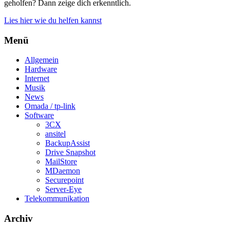
geholfen? Dann zeige dich erkenntlich.
Lies hier wie du helfen kannst
Menü
Allgemein
Hardware
Internet
Musik
News
Omada / tp-link
Software
3CX
ansitel
BackupAssist
Drive Snapshot
MailStore
MDaemon
Securepoint
Server-Eye
Telekommunikation
Archiv