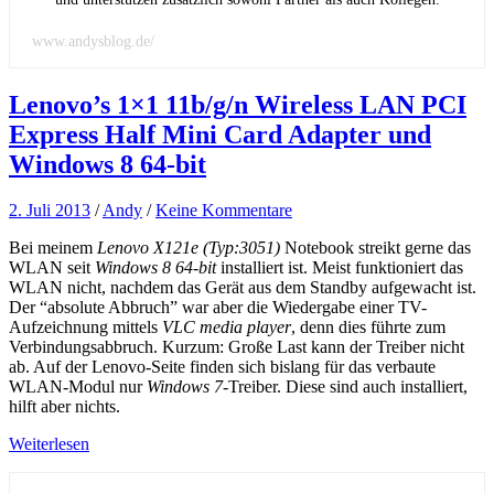
www.andysblog.de/
Lenovo’s 1×1 11b/g/n Wireless LAN PCI
Express Half Mini Card Adapter und
Windows 8 64-bit
2. Juli 2013
/
Andy
/
Keine Kommentare
Bei meinem
Lenovo X121e (Typ:3051)
Notebook streikt gerne das
WLAN seit
Windows 8 64-bit
installiert ist. Meist funktioniert das
WLAN nicht, nachdem das Gerät aus dem Standby aufgewacht ist.
Der “absolute Abbruch” war aber die Wiedergabe einer TV-
Aufzeichnung mittels
VLC media player
, denn dies führte zum
Verbindungsabbruch. Kurzum: Große Last kann der Treiber nicht
ab. Auf der Lenovo-Seite finden sich bislang für das verbaute
WLAN-Modul nur
Windows 7
-Treiber. Diese sind auch installiert,
hilft aber nichts.
Weiterlesen