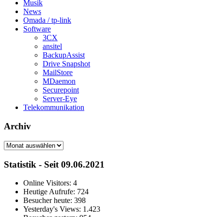
Musik
News
Omada / tp-link
Software
3CX
ansitel
BackupAssist
Drive Snapshot
MailStore
MDaemon
Securepoint
Server-Eye
Telekommunikation
Archiv
Archiv
Statistik - Seit 09.06.2021
Online Visitors:
4
Heutige Aufrufe:
724
Besucher heute:
398
Yesterday's Views:
1.423