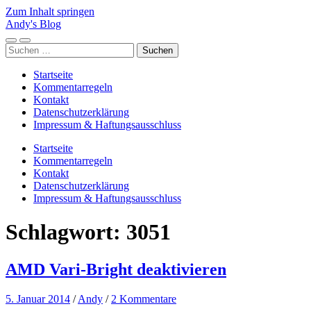
Zum Inhalt springen
Andy's Blog
Mobile-
Suchfeld
Suchen
Menü
ein-/ausblenden
nach:
ein-/ausblenden
Startseite
Kommentarregeln
Kontakt
Datenschutzerklärung
Impressum & Haftungsausschluss
Startseite
Kommentarregeln
Kontakt
Datenschutzerklärung
Impressum & Haftungsausschluss
Schlagwort:
3051
AMD Vari-Bright deaktivieren
5. Januar 2014
/
Andy
/
2 Kommentare