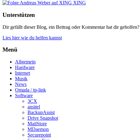
XING
Unterstützen
Dir gefällt dieser Blog, ein Beitrag oder Kommentar hat dir geholfen?
Lies hier wie du helfen kannst
Menü
Allgemein
Hardware
Internet
Musik
News
Omada / tp-link
Software
3CX
ansitel
BackupAssist
Drive Snapshot
MailStore
MDaemon
Securepoint