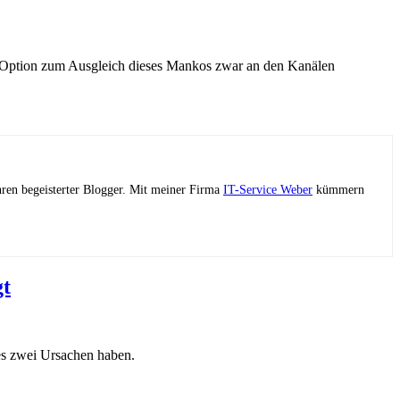
ste Option zum Ausgleich dieses Mankos zwar an den Kanälen
ahren begeisterter Blogger. Mit meiner Firma
IT-Service Weber
kümmern
gt
es zwei Ursachen haben.