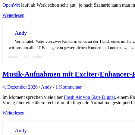
OpenWrt
läuft ab Werk schon sehr gut, je nach Szenario kann man mi
Weiterlesen
Andy
Verheiratet, Vater von zwei Kindern, eines an der Hand, eines im Her
wir uns um alle IT-Belange von gewerblichen Kunden und unterstützen zus
www.andysblog.de/
Musik-Aufnahmen mit Exciter/Enhancer-P
4. Dezember 2020
/
Andy
/
1 Kommentar
Im Moment sprechen viele über
Fresh Air von Slate Digital
, einem P
Vortag über eine ältere recht dumpf klingende Aufnahme gestolpert bin
Weiterlesen
Andy