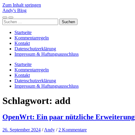
Zum Inhalt springen
Andy's Blog
Mobile-
Suchfeld
Suchen
Menü
ein-/ausblenden
nach:
ein-/ausblenden
Startseite
Kommentarregeln
Kontakt
Datenschutzerklärung
Impressum & Haftungsausschluss
Startseite
Kommentarregeln
Kontakt
Datenschutzerklärung
Impressum & Haftungsausschluss
Schlagwort:
add
OpenWrt: Ein paar nützliche Erweiterun
26. September 2024
/
Andy
/
2 Kommentare