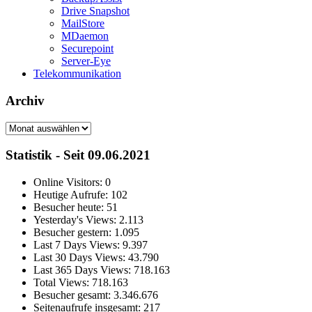
Drive Snapshot
MailStore
MDaemon
Securepoint
Server-Eye
Telekommunikation
Archiv
Archiv
Statistik - Seit 09.06.2021
Online Visitors:
0
Heutige Aufrufe:
102
Besucher heute:
51
Yesterday's Views:
2.113
Besucher gestern:
1.095
Last 7 Days Views:
9.397
Last 30 Days Views:
43.790
Last 365 Days Views:
718.163
Total Views:
718.163
Besucher gesamt:
3.346.676
Seitenaufrufe insgesamt:
217