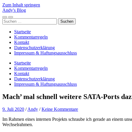
Zum Inhalt springen
Andy's Blog
Mobile-
Suchfeld
Suchen
Menü
ein-/ausblenden
nach:
ein-/ausblenden
Startseite
Kommentarregeln
Kontakt
Datenschutzerklärung
Impressum & Haftungsausschluss
Startseite
Kommentarregeln
Kontakt
Datenschutzerklärung
Impressum & Haftungsausschluss
Mach’ mal schnell weitere SATA-Ports da
9. Juli 2020
/
Andy
/
Keine Kommentare
Im Rahmen eines internen Projekts schraube ich gerade an einem uns
Wechselrahmen.