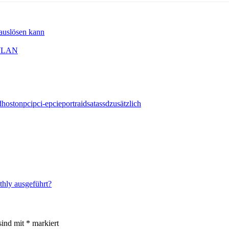
 auslösen kann
-WLAN
d
host
on
pci
pci-e
pcie
port
raid
sata
ssd
zusätzlich
thly ausgeführt?
sind mit
*
markiert