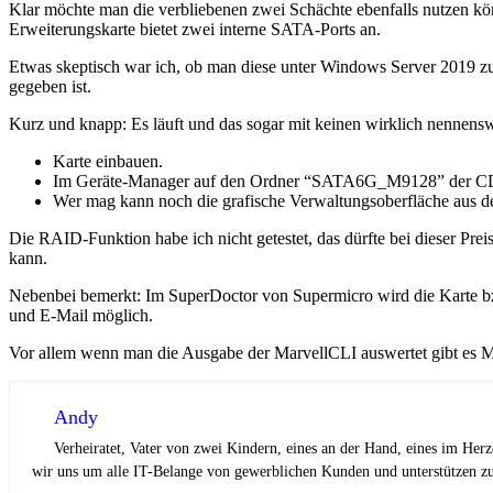
Klar möchte man die verbliebenen zwei Schächte ebenfalls nutzen k
Erweiterungskarte bietet zwei interne SATA-Ports an.
Etwas skeptisch war ich, ob man diese unter Windows Server 2019 zum
gegeben ist.
Kurz und knapp: Es läuft und das sogar mit keinen wirklich nennen
Karte einbauen.
Im Geräte-Manager auf den Ordner “SATA6G_M9128” der CD ver
Wer mag kann noch die grafische Verwaltungsoberfläche aus de
Die RAID-Funktion habe ich nicht getestet, das dürfte bei dieser Pr
kann.
Nebenbei bemerkt: Im SuperDoctor von Supermicro wird die Karte bzw.
und E-Mail möglich.
Vor allem wenn man die Ausgabe der MarvellCLI auswertet gibt es Mö
Andy
Verheiratet, Vater von zwei Kindern, eines an der Hand, eines im Her
wir uns um alle IT-Belange von gewerblichen Kunden und unterstützen zus