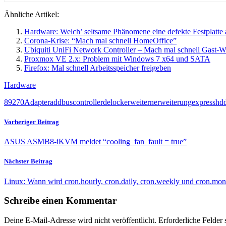
Ähnliche Artikel:
Hardware: Welch’ seltsame Phänomene eine defekte Festplatte
Corona-Krise: “Mach mal schnell HomeOffice”
Ubiquiti UniFi Network Controller – Mach mal schnell Gast
Proxmox VE 2.x: Problem mit Windows 7 x64 und SATA
Firefox: Mal schnell Arbeitsspeicher freigeben
Hardware
89270
Adapter
add
bus
controller
delock
erweitern
erweiterung
express
hd
Vorheriger Beitrag
ASUS ASMB8-iKVM meldet “cooling_fan_fault = true”
Nächster Beitrag
Linux: Wann wird cron.hourly, cron.daily, cron.weekly und cron.mon
Schreibe einen Kommentar
Deine E-Mail-Adresse wird nicht veröffentlicht.
Erforderliche Felder 