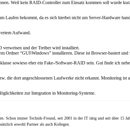
önnen. Weil kein RAID-Controller zum Einsatz kommen soll wurde kur
 Laufen bekommt, da es sich hierbei nicht um Server-Hardware handelt 
swertem Aufwand.
weisen und der Treiber wird installiert.
m Ordner “GUI\Windows” installieren. Diese ist Browser-basiert und v
eisklasse sowieso eher ein Fake-/Software-RAID sein. Gut finde ich ne
 die dort angeschlossenen Laufwerke nicht erkannt. Monitoring ist al
glichkeiten zur Integration in Monitoring-Systeme.
zen. Schon immer Technik-Freund, seit 2001 in der IT tätig und seit über 15 J
ätzlich sowohl Partner als auch Kollegen.