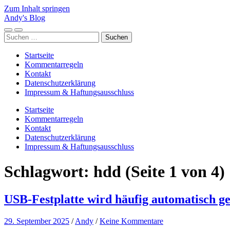
Zum Inhalt springen
Andy's Blog
Mobile-
Suchfeld
Suchen
Menü
ein-/ausblenden
nach:
ein-/ausblenden
Startseite
Kommentarregeln
Kontakt
Datenschutzerklärung
Impressum & Haftungsausschluss
Startseite
Kommentarregeln
Kontakt
Datenschutzerklärung
Impressum & Haftungsausschluss
Schlagwort:
hdd
(Seite 1 von 4)
USB-Festplatte wird häufig automatisch g
29. September 2025
/
Andy
/
Keine Kommentare