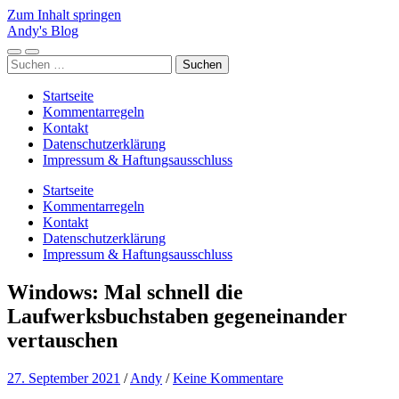
Zum Inhalt springen
Andy's Blog
Mobile-
Suchfeld
Suchen
Menü
ein-/ausblenden
nach:
ein-/ausblenden
Startseite
Kommentarregeln
Kontakt
Datenschutzerklärung
Impressum & Haftungsausschluss
Startseite
Kommentarregeln
Kontakt
Datenschutzerklärung
Impressum & Haftungsausschluss
Windows: Mal schnell die
Laufwerksbuchstaben gegeneinander
vertauschen
27. September 2021
/
Andy
/
Keine Kommentare