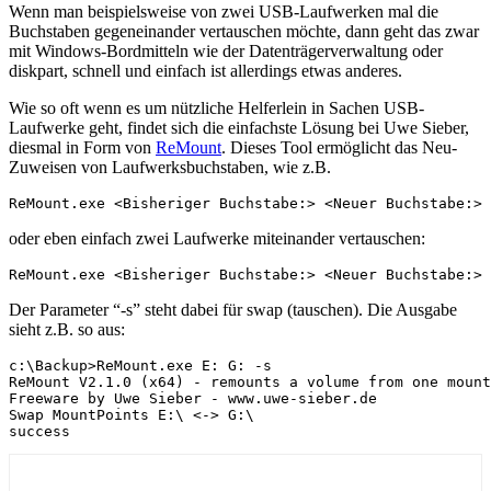
Wenn man beispielsweise von zwei USB-Laufwerken mal die
Buchstaben gegeneinander vertauschen möchte, dann geht das zwar
mit Windows-Bordmitteln wie der Datenträgerverwaltung oder
diskpart, schnell und einfach ist allerdings etwas anderes.
Wie so oft wenn es um nützliche Helferlein in Sachen USB-
Laufwerke geht, findet sich die einfachste Lösung bei Uwe Sieber,
diesmal in Form von
ReMount
. Dieses Tool ermöglicht das Neu-
Zuweisen von Laufwerksbuchstaben, wie z.B.
ReMount.exe <Bisheriger Buchstabe:> <Neuer Buchstabe:>
oder eben einfach zwei Laufwerke miteinander vertauschen:
ReMount.exe <Bisheriger Buchstabe:> <Neuer Buchstabe:> 
Der Parameter “-s” steht dabei für swap (tauschen). Die Ausgabe
sieht z.B. so aus:
c:\Backup>ReMount.exe E: G: -s

ReMount V2.1.0 (x64) - remounts a volume from one mount
Freeware by Uwe Sieber - www.uwe-sieber.de

Swap MountPoints E:\ <-> G:\

success