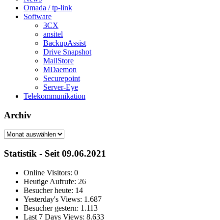
Omada / tp-link
Software
3CX
ansitel
BackupAssist
Drive Snapshot
MailStore
MDaemon
Securepoint
Server-Eye
Telekommunikation
Archiv
Archiv
Statistik - Seit 09.06.2021
Online Visitors:
0
Heutige Aufrufe:
26
Besucher heute:
14
Yesterday's Views:
1.687
Besucher gestern:
1.113
Last 7 Days Views:
8.633