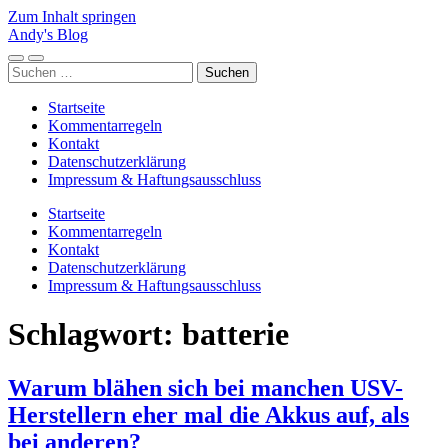
Zum Inhalt springen
Andy's Blog
Mobile-
Suchfeld
Suchen
Menü
ein-/ausblenden
nach:
ein-/ausblenden
Startseite
Kommentarregeln
Kontakt
Datenschutzerklärung
Impressum & Haftungsausschluss
Startseite
Kommentarregeln
Kontakt
Datenschutzerklärung
Impressum & Haftungsausschluss
Schlagwort:
batterie
Warum blähen sich bei manchen USV-
Herstellern eher mal die Akkus auf, als
bei anderen?