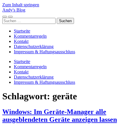
Zum Inhalt springen
Andy's Blog
Mobile-
Suchfeld
Suchen
Menü
ein-/ausblenden
nach:
ein-/ausblenden
Startseite
Kommentarregeln
Kontakt
Datenschutzerklärung
Impressum & Haftungsausschluss
Startseite
Kommentarregeln
Kontakt
Datenschutzerklärung
Impressum & Haftungsausschluss
Schlagwort:
geräte
Windows: Im Geräte-Manager alle
ausgeblendeten Geräte anzeigen lassen