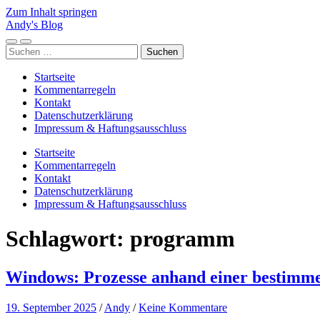
Zum Inhalt springen
Andy's Blog
Mobile-
Suchfeld
Suchen
Menü
ein-/ausblenden
nach:
ein-/ausblenden
Startseite
Kommentarregeln
Kontakt
Datenschutzerklärung
Impressum & Haftungsausschluss
Startseite
Kommentarregeln
Kontakt
Datenschutzerklärung
Impressum & Haftungsausschluss
Schlagwort:
programm
Windows: Prozesse anhand einer bestimme
19. September 2025
/
Andy
/
Keine Kommentare