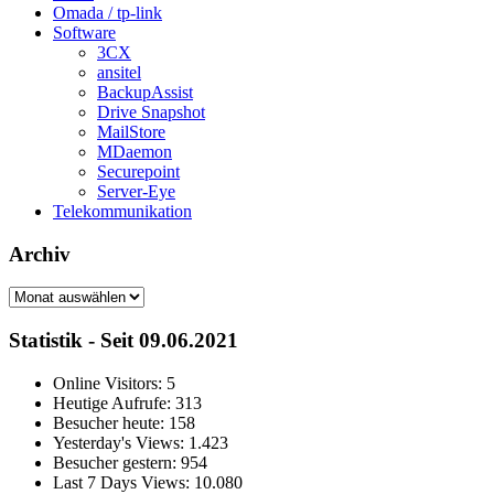
Omada / tp-link
Software
3CX
ansitel
BackupAssist
Drive Snapshot
MailStore
MDaemon
Securepoint
Server-Eye
Telekommunikation
Archiv
Archiv
Statistik - Seit 09.06.2021
Online Visitors:
5
Heutige Aufrufe:
313
Besucher heute:
158
Yesterday's Views:
1.423
Besucher gestern:
954
Last 7 Days Views:
10.080