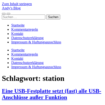
Zum Inhalt springen
Andy's Blog
Mobile-
Suchfeld
Suchen
Menü
ein-/ausblenden
nach:
ein-/ausblenden
Startseite
Kommentarregeln
Kontakt
Datenschutzerklärung
Impressum & Haftungsausschluss
Startseite
Kommentarregeln
Kontakt
Datenschutzerklärung
Impressum & Haftungsausschluss
Schlagwort:
station
Eine USB-Festplatte setzt (fast) alle USB-
Anschlüsse außer Funktion