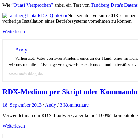
Wie
“Quasi-Versprochen”
anbei ein Test von
Tandberg Data’s Daten
Neu seit der Version 2013 ist neben
vorherige Installation eines Betriebssystems vornehmen zu können.
Weiterlesen
Andy
Verheiratet, Vater von zwei Kindern, eines an der Hand, eines im Her
wir uns um alle IT-Belange von gewerblichen Kunden und unterstützen zus
www.andysblog.de/
RDX-Medium per Skript oder Kommandoz
18. September 2013
/
Andy
/
3 Kommentare
Verwendet man ein RDX-Laufwerk, aber keine “100%”-kompatible Sof
Weiterlesen