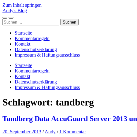
Zum Inhalt springen
Andy's Blog
Mobile-
Suchfeld
Suchen
Menü
ein-/ausblenden
nach:
ein-/ausblenden
Startseite
Kommentarregeln
Kontakt
Datenschutzerklärung
Impressum & Haftungsausschluss
Startseite
Kommentarregeln
Kontakt
Datenschutzerklärung
Impressum & Haftungsausschluss
Schlagwort:
tandberg
Tandberg Data AccuGuard Server 2013 un
20. September 2013
/
Andy
/
1 Kommentar