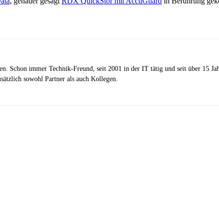
ata
, genauer gesagt
RDX QuickStor mit AccuGuard
in Berührung geko
zen. Schon immer Technik-Freund, seit 2001 in der IT tätig und seit über 15 J
ätzlich sowohl Partner als auch Kollegen.