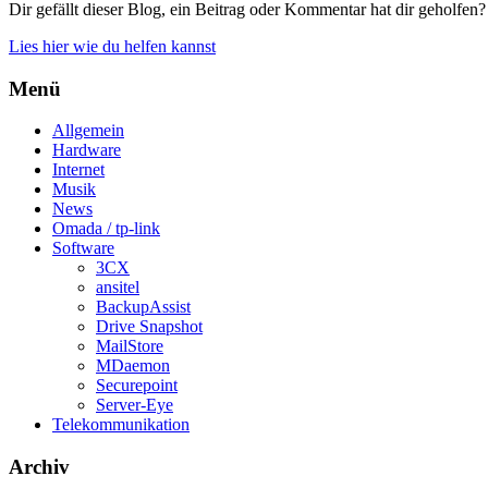
Dir gefällt dieser Blog, ein Beitrag oder Kommentar hat dir geholfen?
Lies hier wie du helfen kannst
Menü
Allgemein
Hardware
Internet
Musik
News
Omada / tp-link
Software
3CX
ansitel
BackupAssist
Drive Snapshot
MailStore
MDaemon
Securepoint
Server-Eye
Telekommunikation
Archiv