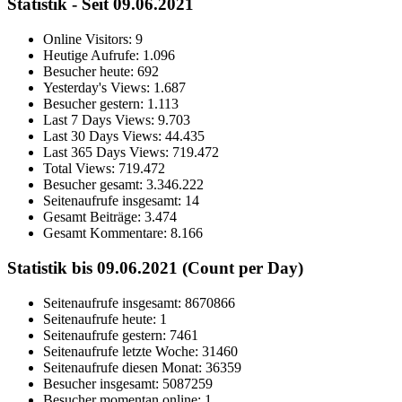
Statistik - Seit 09.06.2021
Online Visitors:
9
Heutige Aufrufe:
1.096
Besucher heute:
692
Yesterday's Views:
1.687
Besucher gestern:
1.113
Last 7 Days Views:
9.703
Last 30 Days Views:
44.435
Last 365 Days Views:
719.472
Total Views:
719.472
Besucher gesamt:
3.346.222
Seitenaufrufe insgesamt:
14
Gesamt Beiträge:
3.474
Gesamt Kommentare:
8.166
Statistik bis 09.06.2021 (Count per Day)
Seitenaufrufe insgesamt: 8670866
Seitenaufrufe heute: 1
Seitenaufrufe gestern: 7461
Seitenaufrufe letzte Woche: 31460
Seitenaufrufe diesen Monat: 36359
Besucher insgesamt: 5087259
Besucher momentan online: 1