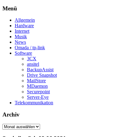
Menü
Allgemein
Hardware
Internet
Musik
News
Omada / tp-link
Software
3CX
ansitel
BackupAssist
Drive Snapshot
MailStore
MDaemon
Securepoint
Server-Eye
Telekommunikation
Archiv
Archiv