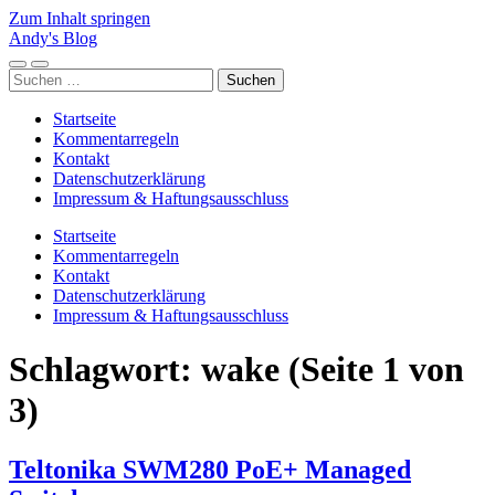
Zum Inhalt springen
Andy's Blog
Mobile-
Suchfeld
Suchen
Menü
ein-/ausblenden
nach:
ein-/ausblenden
Startseite
Kommentarregeln
Kontakt
Datenschutzerklärung
Impressum & Haftungsausschluss
Startseite
Kommentarregeln
Kontakt
Datenschutzerklärung
Impressum & Haftungsausschluss
Schlagwort:
wake
(Seite 1 von
3)
Teltonika SWM280 PoE+ Managed