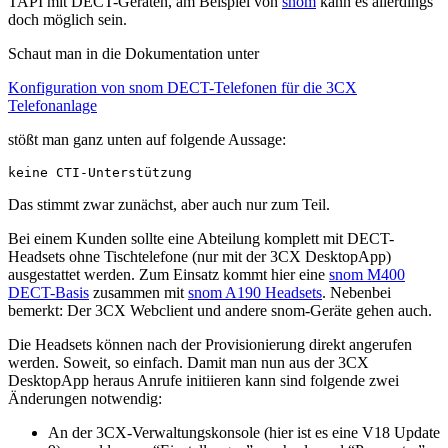
TAPI mit DECT-Geräten, am Beispiel von
snom
kann es allerdings
doch möglich sein.
Schaut man in die Dokumentation unter
Konfiguration von snom DECT-Telefonen für die 3CX
Telefonanlage
stößt man ganz unten auf folgende Aussage:
keine CTI-Unterstützung
Das stimmt zwar zunächst, aber auch nur zum Teil.
Bei einem Kunden sollte eine Abteilung komplett mit DECT-
Headsets ohne Tischtelefone (nur mit der 3CX DesktopApp)
ausgestattet werden. Zum Einsatz kommt hier eine
snom M400
DECT-Basis
zusammen mit
snom A190 Headsets
. Nebenbei
bemerkt: Der 3CX Webclient und andere snom-Geräte gehen auch.
Die Headsets können nach der Provisionierung direkt angerufen
werden. Soweit, so einfach. Damit man nun aus der 3CX
DesktopApp heraus Anrufe initiieren kann sind folgende zwei
Änderungen notwendig:
An der 3CX-Verwaltungskonsole (hier ist es eine V18 Update