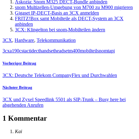
Askozia: Snom M325 DECT-Bundle anbinden
snom Multizellen-Umgebung von M700 zu M900 migrieren
Gigaset IP-DECT-Basis an 3CX anmelden
FRITZ!Box samt Mobilteile als DECT-System an 3CX
anbinden
3CX: Klingelton bei snom-Mobilteilen ändern
3CX
,
Hardware
,
Telekommunikation
3cx
a190
csta
cti
dect
handset
headset
m400
mobilteil
snom
tapi
Vorheriger Beitrag
3CX: Deutsche Telekom CompanyFlex und Durchwahlen
Nächster Beitrag
3CX und Zyxel Speedlink 5501 als SIP-Trunk – Busy here bei
abgehenden Anrufen
1 Kommentar
Kai