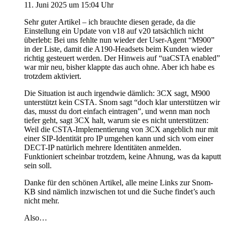
11. Juni 2025 um 15:04 Uhr
Sehr guter Artikel – ich brauchte diesen gerade, da die
Einstellung ein Update von v18 auf v20 tatsächlich nicht
überlebt: Bei uns fehlte nun wieder der User-Agent “M900”
in der Liste, damit die A190-Headsets beim Kunden wieder
richtig gesteuert werden. Der Hinweis auf “uaCSTA enabled”
war mir neu, bisher klappte das auch ohne. Aber ich habe es
trotzdem aktiviert.
Die Situation ist auch irgendwie dämlich: 3CX sagt, M900
unterstützt kein CSTA. Snom sagt “doch klar unterstützen wir
das, musst du dort einfach eintragen”, und wenn man noch
tiefer geht, sagt 3CX halt, warum sie es nicht unterstützen:
Weil die CSTA-Implementierung von 3CX angeblich nur mit
einer SIP-Identität pro IP umgehen kann und sich vom einer
DECT-IP natürlich mehrere Identitäten anmelden.
Funktioniert scheinbar trotzdem, keine Ahnung, was da kaputt
sein soll.
Danke für den schönen Artikel, alle meine Links zur Snom-
KB sind nämlich inzwischen tot und die Suche findet’s auch
nicht mehr.
Also…