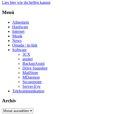
Lies hier wie du helfen kannst
Menü
Allgemein
Hardware
Internet
Musik
News
Omada / tp-link
Software
3CX
ansitel
BackupAssist
Drive Snapshot
MailStore
MDaemon
Securepoint
Server-Eye
Telekommunikation
Archiv
Archiv