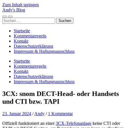
Zum Inhalt springen
Andy's Blog
Mobile-
Suchfeld
Suchen
Menü
ein-/ausblenden
nach:
ein-/ausblenden
Startseite
Kommentarregeln
Kontakt
Datenschutzerklärung
Impressum & Haftungsausschluss
Startseite
Kommentarregeln
Kontakt
Datenschutzerklärung
Impressum & Haftungsausschluss
3CX: snom DECT-Head- oder Handsets
und CTI bzw. TAPI
23. Januar 2024
/
Andy
/
1 Kommentar
Offiziell funktioniert an einer
3CX-Telefonanlage
keine CTI oder