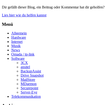
Dir gefällt dieser Blog, ein Beitrag oder Kommentar hat dir geholfen?
Lies hier wie du helfen kannst
Menü
Allgemein
Hardware
Internet
Musik
News
Omada / tp-link
Software
3CX
ansitel
BackupAssist
Drive Snapshot
MailStore
MDaemon
Securepoint
Server-Eye
Telekommunikation