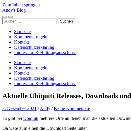
Zum Inhalt springen
Andy's Blog
Mobile-
Suchfeld
Suchen
Menü
ein-/ausblenden
nach:
ein-/ausblenden
Startseite
Kommentarregeln
Kontakt
Datenschutzerklärung
Impressum & Haftungsausschluss
Startseite
Kommentarregeln
Kontakt
Datenschutzerklärung
Impressum & Haftungsausschluss
Aktuelle Ubiquiti Releases, Downloads un
3. Dezember 2021
/
Andy
/
Keine Kommentare
Es gibt bei
Ubiquiti
mehrere Orte an denen man die aktuellen Downlo
Da wäre zum einen die Download-Seite unter