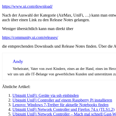
https://www.ui.com/download/
Nach der Auswahl der Kategorie (AirMax, UniFi, …) kann man entwede
auch über einen Link zu den Release Notes gelangen.
Weniger übersichtlich kann man direkt über
https://community.ui.com/releases/
die entsprechenden Downloads und Release Notes finden. Über die Au
Andy
Verheiratet, Vater von zwei Kindern, eines an der Hand, eines im Her
wir uns um alle IT-Belange von gewerblichen Kunden und unterstützen zus
Ähnliche Artikel:
Ubiquiti UniFi: Geräte via ssh einbinden
Ubiquiti UniFi Controller auf einem Raspberry Pi installieren
Lenovo: Windows 7-Treiber für aktuelle Notebooks finden
Ubiquiti UniFi Network Controller und Firefox 74.x (TLS1.2)
Ubiquiti UniFi Network Controller – Mach mal schnell Gast