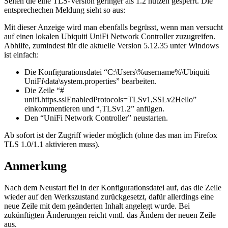
Seiten die eine TLS-Version geringer als 1.2 nutzen gesperrt. Die
entsprechechen Meldung sieht so aus:
Mit dieser Anzeige wird man ebenfalls begrüsst, wenn man versucht
auf einen lokalen Ubiquiti UniFi Network Controller zuzugreifen.
Abhilfe, zumindest für die aktuelle Version 5.12.35 unter Windows
ist einfach:
Die Konfigurationsdatei “C:\Users\%username%\Ubiquiti
UniFi\data\system.properties” bearbeiten.
Die Zeile “#
unifi.https.sslEnabledProtocols=TLSv1,SSLv2Hello”
einkommentieren und “,TLSv1.2” anfügen.
Den “UniFi Network Controller” neustarten.
Ab sofort ist der Zugriff wieder möglich (ohne das man im Firefox
TLS 1.0/1.1 aktivieren muss).
Anmerkung
Nach dem Neustart fiel in der Konfigurationsdatei auf, das die Zeile
wieder auf den Werkszustand zurückgesetzt, dafür allerdings eine
neue Zeile mit dem geänderten Inhalt angelegt wurde. Bei
zukünftigten Änderungen reicht vmtl. das Ändern der neuen Zeile
aus.