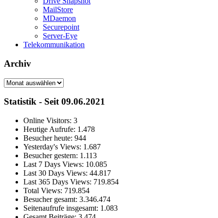
Drive Snapshot
MailStore
MDaemon
Securepoint
Server-Eye
Telekommunikation
Archiv
Archiv
Statistik - Seit 09.06.2021
Online Visitors:
3
Heutige Aufrufe:
1.478
Besucher heute:
944
Yesterday's Views:
1.687
Besucher gestern:
1.113
Last 7 Days Views:
10.085
Last 30 Days Views:
44.817
Last 365 Days Views:
719.854
Total Views:
719.854
Besucher gesamt:
3.346.474
Seitenaufrufe insgesamt:
1.083
Gesamt Beiträge:
3.474