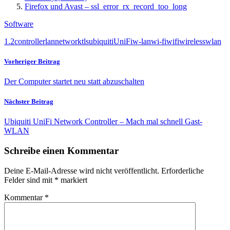
Firefox und Avast – ssl_error_rx_record_too_long
Software
1.2
controller
lan
network
tls
ubiquiti
UniFi
w-lan
wi-fi
wifi
wireless
wlan
Vorheriger Beitrag
Der Computer startet neu statt abzuschalten
Nächster Beitrag
Ubiquiti UniFi Network Controller – Mach mal schnell Gast-
WLAN
Schreibe einen Kommentar
Deine E-Mail-Adresse wird nicht veröffentlicht.
Erforderliche
Felder sind mit
*
markiert
Kommentar
*