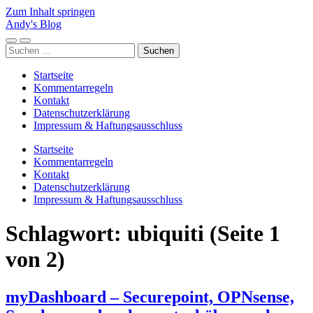
Zum Inhalt springen
Andy's Blog
Mobile-
Suchfeld
Suchen
Menü
ein-/ausblenden
nach:
ein-/ausblenden
Startseite
Kommentarregeln
Kontakt
Datenschutzerklärung
Impressum & Haftungsausschluss
Startseite
Kommentarregeln
Kontakt
Datenschutzerklärung
Impressum & Haftungsausschluss
Schlagwort:
ubiquiti
(Seite 1
von 2)
myDashboard – Securepoint, OPNsense,