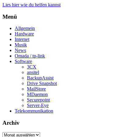
Lies hier wie du helfen kannst
Menü
Allgemein
Hardware
Internet
Musik
News
Omada / tp-link
Software
3CX
ansitel
BackupAssist
Drive Snapshot
MailStore
MDaemon
Securepoint
Server-Eye
Telekommunikation
Archiv
Archiv