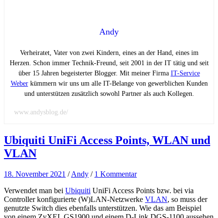
Andy
Verheiratet, Vater von zwei Kindern, eines an der Hand, eines im
Herzen. Schon immer Technik-Freund, seit 2001 in der IT tätig und seit
über 15 Jahren begeisterter Blogger. Mit meiner Firma
IT-Service
Weber
kümmern wir uns um alle IT-Belange von gewerblichen Kunden
und unterstützen zusätzlich sowohl Partner als auch Kollegen.
www.andysblog.de/
Ubiquiti UniFi Access Points, WLAN und
VLAN
18. November 2021
/
Andy
/
1 Kommentar
Verwendet man bei
Ubiquiti
UniFi Access Points bzw. bei via
Controller konfigurierte (W)LAN-Netzwerke
VLAN
, so muss der
genutzte Switch dies ebenfalls unterstützen. Wie das am Beispiel
von einem ZyXEL GS1900 und einem D-Link DGS-1100 aussehen