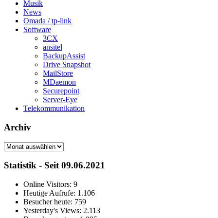
Musik
News
Omada / tp-link
Software
3CX
ansitel
BackupAssist
Drive Snapshot
MailStore
MDaemon
Securepoint
Server-Eye
Telekommunikation
Archiv
Archiv
Statistik - Seit 09.06.2021
Online Visitors:
9
Heutige Aufrufe:
1.106
Besucher heute:
759
Yesterday's Views:
2.113