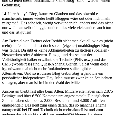
und so feiert dieser beschauliche kleine Blog “schon wieder” einen
Geburtstag.
14 Jahre Andy’s Blog, kaum zu Glauben und das obwohl es
mancherorts immer wieder heißt Bloggen wäre out oder nicht mehr
zeitgemäß. Das sehe ich, wenig verwunderlich, anders und das nicht
nur weil man selbst bloggt, sondern dies viele viele andere auch tun
und das ist gut so!
Am Beispiel von Twitter oder Reddit sieht man aktuell, wie es (nicht
mehr) laufen kann, da ist doch so ein (eigener) unabhängiger Blog
was feines. Da gibt es keine Abhängigkeiten zu großen (Sozialen)
Netzwerken oder Anbietern. Einzig, und das sei nur der
Vollständigkeit halber erwähnt, die Technik (PHP, usw.) und das
CMS (WordPress) sind Quasi-Abhängigkeiten. Selbst wenn diese
irgendwann mal nicht mehr funktionieren sollten gibt es
Alternativen. Und so ist dieser Blog-Geburtstag irgendwie ein
persönlicher Independence Day. Man musste zwar keine Schlachten
schlagen, aber man ist frei in der Wahl der Mittel.
Ansonsten bleibt fast alles beim Alten: Mittlerweile haben sich 2.875
Beiträge und über 6.500 Kommentare angesammelt. Die täglichen
Zahlen haben sich bei ca. 2.000 Besuchern und 4.000 Aufrufen
eingependelt. Das liegt zum einen daran, das so manches Thema
naturgemäß bei IT und Technik nicht mehr aktuell ist und zum
anderen das ich nicht so oft bzw. regelmäßig blogge. Letzteres