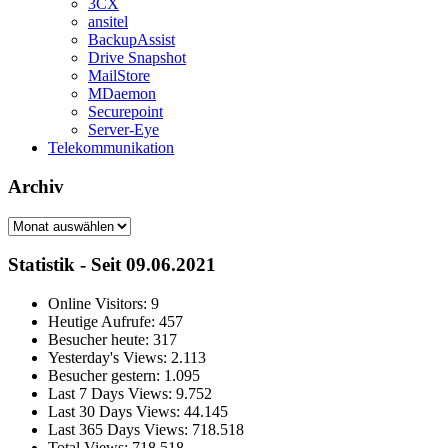
3CX
ansitel
BackupAssist
Drive Snapshot
MailStore
MDaemon
Securepoint
Server-Eye
Telekommunikation
Archiv
Archiv
Statistik - Seit 09.06.2021
Online Visitors:
9
Heutige Aufrufe:
457
Besucher heute:
317
Yesterday's Views:
2.113
Besucher gestern:
1.095
Last 7 Days Views:
9.752
Last 30 Days Views:
44.145
Last 365 Days Views:
718.518
Total Views:
718.518