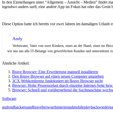
In den Einstellungen unter “Allgemein – Ansicht – Medien” findet ma
irgendwo anders surft, eine andere App im Fokus hat oder das Gerät be
Diese Option hatte ich bereits vor zwei Jahren im damaligen Urlaub en
Andy
Verheiratet, Vater von zwei Kindern, eines an der Hand, eines im Her
wir uns um alle IT-Belange von gewerblichen Kunden und unterstützen zus
Ähnliche Artikel:
Brave Browser: Eine Erweiterung manuell installieren
Den Brave Browser auf einen neuen Computer umziehen
3CX Webkonferenz funktioniert im Brave Browser nicht
Browser: Hohe Prozessorlast durch einzelne Internet-Seite bz
Browser: Schnell und vorübergehend die Suchmaschine wechs
Software
android
background
brave
browser
hintergrund
mobile
playback
wiederg