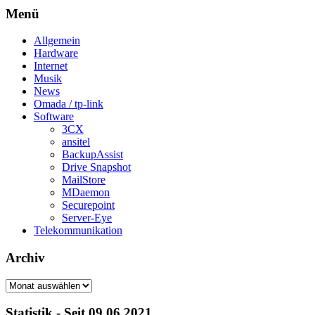
Menü
Allgemein
Hardware
Internet
Musik
News
Omada / tp-link
Software
3CX
ansitel
BackupAssist
Drive Snapshot
MailStore
MDaemon
Securepoint
Server-Eye
Telekommunikation
Archiv
Archiv
Statistik - Seit 09.06.2021