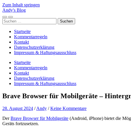
Zum Inhalt springen
Andy's Blog
Mobile-
Suchfeld
Suchen
Menü
ein-/ausblenden
nach:
ein-/ausblenden
Startseite
Kommentarregeln
Kontakt
Datenschutzerklärung
Impressum & Haftungsausschluss
Startseite
Kommentarregeln
Kontakt
Datenschutzerklärung
Impressum & Haftungsausschluss
Brave Browser für Mobilgeräte – Hinterg
28. August 2024
/
Andy
/
Keine Kommentare
Der
Brave Browser für Mobilgeräte
(Android, iPhone) bietet die Mög
Geräts fortzusetzen.