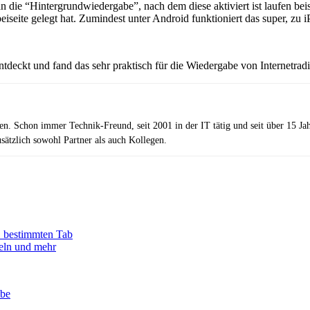
n die “Hintergrundwiedergabe”, nach dem diese aktiviert ist laufen be
iseite gelegt hat. Zumindest unter Android funktioniert das super, zu i
tdeckt und fand das sehr praktisch für die Wiedergabe von Internetradio
zen. Schon immer Technik-Freund, seit 2001 in der IT tätig und seit über 15 J
ätzlich sowohl Partner als auch Kollegen.
w. bestimmten Tab
eln und mehr
abe