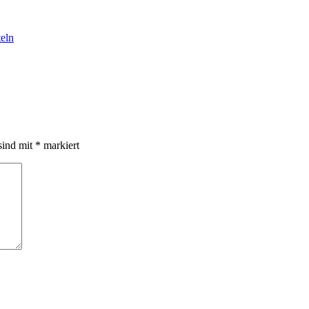
eln
sind mit
*
markiert