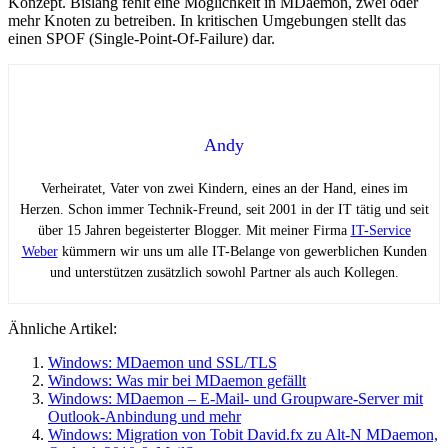
Konzept. Bislang fehlt eine Möglichkeit in MDaemon, zwei oder
mehr Knoten zu betreiben. In kritischen Umgebungen stellt das
einen SPOF (Single-Point-Of-Failure) dar.
Andy
Verheiratet, Vater von zwei Kindern, eines an der Hand, eines im
Herzen. Schon immer Technik-Freund, seit 2001 in der IT tätig und seit
über 15 Jahren begeisterter Blogger. Mit meiner Firma
IT-Service
Weber
kümmern wir uns um alle IT-Belange von gewerblichen Kunden
und unterstützen zusätzlich sowohl Partner als auch Kollegen.
Ähnliche Artikel:
Windows: MDaemon und SSL/TLS
Windows: Was mir bei MDaemon gefällt
Windows: MDaemon – E-Mail- und Groupware-Server mit
Outlook-Anbindung und mehr
Windows: Migration von Tobit David.fx zu Alt-N MDaemon,