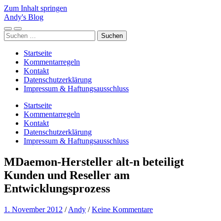
Zum Inhalt springen
Andy's Blog
Mobile-
Suchfeld
Suchen
Menü
ein-/ausblenden
nach:
ein-/ausblenden
Startseite
Kommentarregeln
Kontakt
Datenschutzerklärung
Impressum & Haftungsausschluss
Startseite
Kommentarregeln
Kontakt
Datenschutzerklärung
Impressum & Haftungsausschluss
MDaemon-Hersteller alt-n beteiligt
Kunden und Reseller am
Entwicklungsprozess
1. November 2012
/
Andy
/
Keine Kommentare