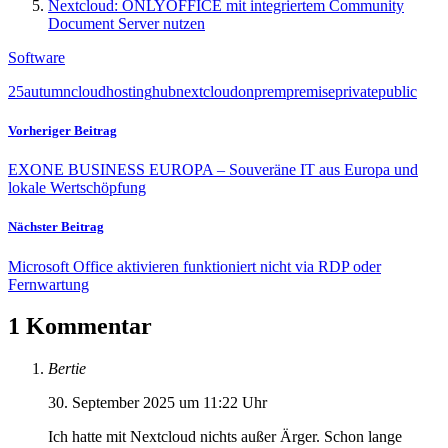
Nextcloud: ONLYOFFICE mit integriertem Community
Document Server nutzen
Software
25
autumn
cloud
hosting
hub
nextcloud
on
prem
premise
private
public
Vorheriger Beitrag
EXONE BUSINESS EUROPA – Souveräne IT aus Europa und
lokale Wertschöpfung
Nächster Beitrag
Microsoft Office aktivieren funktioniert nicht via RDP oder
Fernwartung
1 Kommentar
Bertie
30. September 2025 um 11:22 Uhr
Ich hatte mit Nextcloud nichts außer Ärger. Schon lange