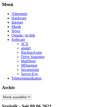
Menü
Allgemein
Hardware
Internet
Musik
News
Omada / tp-link
Software
3CX
ansitel
BackupAssist
Drive Snapshot
MailStore
MDaemon
Securepoint
Server-Eye
Telekommunikation
Archiv
Archiv
Statistik - Seit 09.06.2021