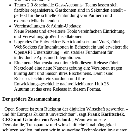
Teams 2.0 & schnelle Gast-Accounts: Teams lassen sich
flexibler organisieren, Gastkonten sind in Sekunden erstellt –
perfekt für die schnelle Einbindung von Partnern und
externen Mitarbeitenden.
Voreinstellungen & Admin-Updates:
Neue Presets und erweiterte Tools vereinfachen Einrichtung
und Verwaltung großer Installationen.
Upgrades für Entwickler: Nextcloud setzt auf Vue3, führt
WebSockets für Interaktionen in Echtzeit ein und erweitert die
OpenAPI-Unterstützung – ein stabiles Fundament für
individuelle Apps und Integrationen.
Eine neue Namenskonvention: Mit diesem Release führt
Nextcloud eine neue Namensgebung ein: Versionen tragen
künftig Jahr und Saison ihres Erscheinens. Damit sind
Releases leichter einzuordnen und ihre
Entwicklungsgeschichte nachvollziehbarer. Hub 25
Autumn ist das erste Release in diesem Format.
Der größere Zusammenhang
„Open Source ist zum Rückgrat der digitalen Wirtschaft geworden –
und für Europas Zukunft unverzichtbar“, sagt
Frank Karlitschek,
CEO und Gründer von Nextcloud
. „Wenn wir unsere
Demokratie, Transparenz und wirtschaftliche Unabhängigkeit
schützen wollen, müssen wir in souveräne Technologien investieren.