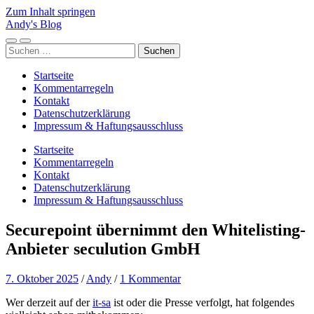
Zum Inhalt springen
Andy's Blog
Mobile-
Suchfeld
Suchen
Menü
ein-/ausblenden
nach:
ein-/ausblenden
Startseite
Kommentarregeln
Kontakt
Datenschutzerklärung
Impressum & Haftungsausschluss
Startseite
Kommentarregeln
Kontakt
Datenschutzerklärung
Impressum & Haftungsausschluss
Securepoint übernimmt den Whitelisting-
Anbieter seculution GmbH
7. Oktober 2025
/
Andy
/
1 Kommentar
Wer derzeit auf der
it-sa
ist oder die Presse verfolgt, hat folgendes