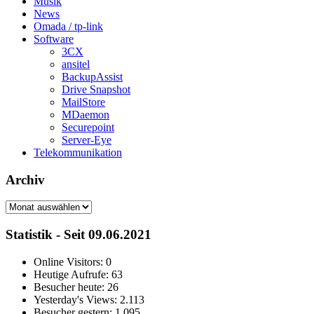
Musik
News
Omada / tp-link
Software
3CX
ansitel
BackupAssist
Drive Snapshot
MailStore
MDaemon
Securepoint
Server-Eye
Telekommunikation
Archiv
Archiv
Statistik - Seit 09.06.2021
Online Visitors:
0
Heutige Aufrufe:
63
Besucher heute:
26
Yesterday's Views:
2.113
Besucher gestern:
1.095