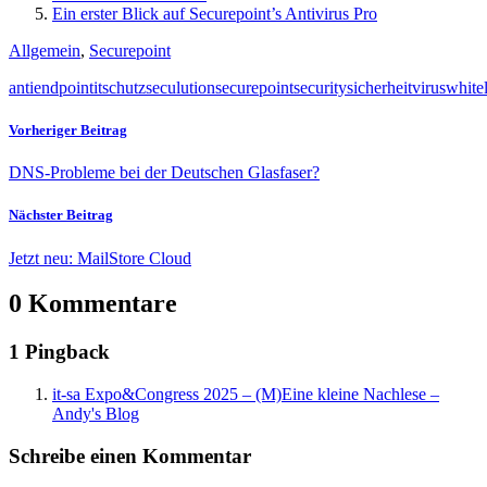
Ein erster Blick auf Securepoint’s Antivirus Pro
Allgemein
,
Securepoint
anti
endpoint
it
schutz
seculution
securepoint
security
sicherheit
virus
whitel
Vorheriger Beitrag
DNS-Probleme bei der Deutschen Glasfaser?
Nächster Beitrag
Jetzt neu: MailStore Cloud
0 Kommentare
1 Pingback
it-sa Expo&Congress 2025 – (M)Eine kleine Nachlese –
Andy's Blog
Schreibe einen Kommentar