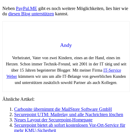
Neben
PayPal.ME
gibt es noch weitere Möglichkeiten, lies hier wie
du
diesen Blog unterstützen
kannst.
Andy
Verheiratet, Vater von zwei Kindern, eines an der Hand, eines im
Herzen. Schon immer Technik-Freund, seit 2001 in der IT tätig und seit
über 15 Jahren begeisterter Blogger. Mit meiner Firma
IT-Service
Weber
kümmern wir uns um alle IT-Belange von gewerblichen Kunden
und unterstützen zusätzlich sowohl Partner als auch Kollegen.
Ähnliche Artikel:
Carbonite übernimmt die MailStore Software GmbH
Securepoint UTM: Mailrelay und alle Nachrichten löschen
Neues Layout der Securepoint-Homepage
Securepoint bietet ab sofort kostenlosen Vor-Ort-Service für
mehr KMU-Sicherheit