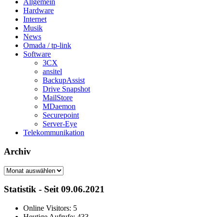
Allgemein
Hardware
Internet
Musik
News
Omada / tp-link
Software
3CX
ansitel
BackupAssist
Drive Snapshot
MailStore
MDaemon
Securepoint
Server-Eye
Telekommunikation
Archiv
Archiv
Statistik - Seit 09.06.2021
Online Visitors:
5
Heutige Aufrufe:
433