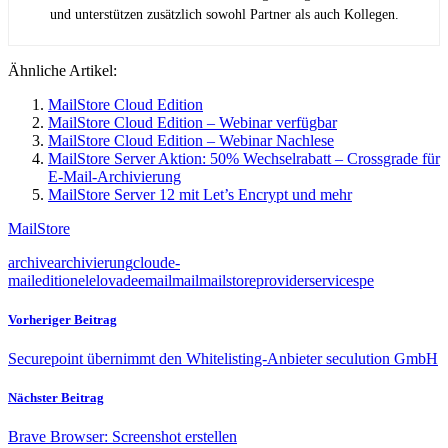
und unterstützen zusätzlich sowohl Partner als auch Kollegen.
Ähnliche Artikel:
MailStore Cloud Edition
MailStore Cloud Edition – Webinar verfügbar
MailStore Cloud Edition – Webinar Nachlese
MailStore Server Aktion: 50% Wechselrabatt – Crossgrade für
E-Mail-Archivierung
MailStore Server 12 mit Let’s Encrypt und mehr
MailStore
archive
archivierung
cloud
e-
mail
edition
el
elovade
email
mail
mailstore
provider
service
spe
Vorheriger Beitrag
Securepoint übernimmt den Whitelisting-Anbieter seculution GmbH
Nächster Beitrag
Brave Browser: Screenshot erstellen