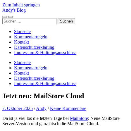
Zum Inhalt springen
Andy's Blog
Mobile-
Suchfeld
Suchen
Menü
ein-/ausblenden
nach:
ein-/ausblenden
Startseite
Kommentarregeln
Kontakt
Datenschutzerklärung
Impressum & Haftungsausschluss
Startseite
Kommentarregeln
Kontakt
Datenschutzerklärung
Impressum & Haftungsausschluss
Jetzt neu: MailStore Cloud
7. Oktober 2025
/
Andy
/
Keine Kommentare
Da ist ja viel los die letzten Tage bei
MailStore
: Neue MailStore
Server-Version und ganz frisch die MailStore Cloud.