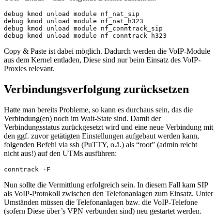
debug kmod unload module nf_nat_sip

debug kmod unload module nf_nat_h323

debug kmod unload module nf_conntrack_sip

Copy & Paste ist dabei möglich. Dadurch werden die VoIP-Module
aus dem Kernel entladen, Diese sind nur beim Einsatz des VoIP-
Proxies relevant.
Verbindungsverfolgung zurücksetzen
Hatte man bereits Probleme, so kann es durchaus sein, das die
Verbindung(en) noch im Wait-State sind. Damit der
Verbindungsstatus zurückgesetzt wird und eine neue Verbindung mit
den ggf. zuvor getätigten Einstellungen aufgebaut werden kann,
folgenden Befehl via ssh (PuTTY, o.ä.) als “root” (admin reicht
nicht aus!) auf den UTMs ausführen:
conntrack -F
Nun sollte die Vermittlung erfolgreich sein. In diesem Fall kam SIP
als VoIP-Protokoll zwischen den Telefonanlagen zum Einsatz. Unter
Umständen müssen die Telefonanlagen bzw. die VoIP-Telefone
(sofern Diese über’s VPN verbunden sind) neu gestartet werden.