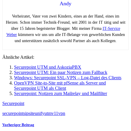
Andy
Verheiratet, Vater von zwei Kindern, eines an der Hand, eines im
Herzen. Schon immer Technik-Freund, seit 2001 in der IT tätig und seit
über 15 Jahren begeisterter Blogger. Mit meiner Firma
IT-Service
Weber
kümmern wir uns um alle IT-Belange von gewerblichen Kunden
und unterstützen zusätzlich sowohl Partner als auch Kollegen.
Ähnliche Artikel:
Securepoint UTM und AskoziaPBX
Securepoint UTM: Ein paar Notizen zum Fallback
Windows: Securepoint SSL-VPN – Log-Datei des Clients
OpenVPN Site-to-Site mit pfSense als Server und
Securepoint UTM als Client
Securepoint: Notizen zum Mailrelay und Mailfilter
Securepoint
securepoint
sip
site
unify
utm
v11
vpn
Vorheriger Beitrag