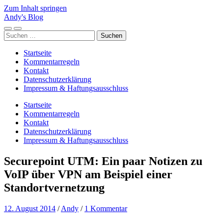
Zum Inhalt springen
Andy's Blog
Mobile-
Suchfeld
Suchen
Menü
ein-/ausblenden
nach:
ein-/ausblenden
Startseite
Kommentarregeln
Kontakt
Datenschutzerklärung
Impressum & Haftungsausschluss
Startseite
Kommentarregeln
Kontakt
Datenschutzerklärung
Impressum & Haftungsausschluss
Securepoint UTM: Ein paar Notizen zu
VoIP über VPN am Beispiel einer
Standortvernetzung
12. August 2014
/
Andy
/
1 Kommentar