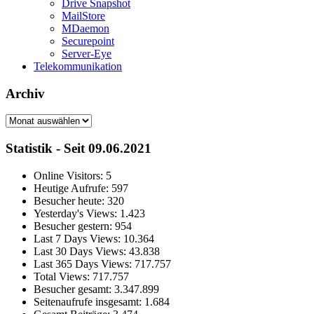
Drive Snapshot
MailStore
MDaemon
Securepoint
Server-Eye
Telekommunikation
Archiv
Archiv
Statistik - Seit 09.06.2021
Online Visitors:
5
Heutige Aufrufe:
597
Besucher heute:
320
Yesterday's Views:
1.423
Besucher gestern:
954
Last 7 Days Views:
10.364
Last 30 Days Views:
43.838
Last 365 Days Views:
717.757
Total Views:
717.757
Besucher gesamt:
3.347.899
Seitenaufrufe insgesamt:
1.684