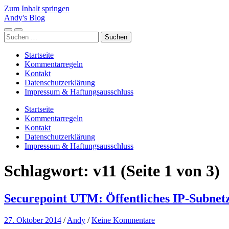
Zum Inhalt springen
Andy's Blog
Mobile-
Suchfeld
Suchen
Menü
ein-/ausblenden
nach:
ein-/ausblenden
Startseite
Kommentarregeln
Kontakt
Datenschutzerklärung
Impressum & Haftungsausschluss
Startseite
Kommentarregeln
Kontakt
Datenschutzerklärung
Impressum & Haftungsausschluss
Schlagwort:
v11
(Seite 1 von 3)
Securepoint UTM: Öffentliches IP-Subnetz
27. Oktober 2014
/
Andy
/
Keine Kommentare