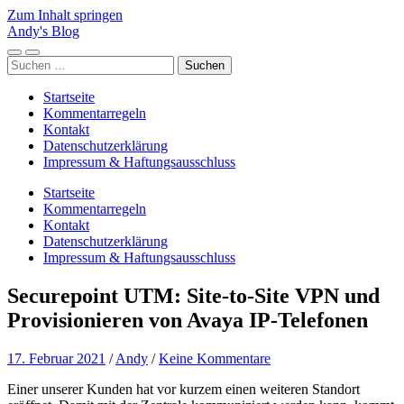
Zum Inhalt springen
Andy's Blog
Mobile-
Suchfeld
Suchen
Menü
ein-/ausblenden
nach:
ein-/ausblenden
Startseite
Kommentarregeln
Kontakt
Datenschutzerklärung
Impressum & Haftungsausschluss
Startseite
Kommentarregeln
Kontakt
Datenschutzerklärung
Impressum & Haftungsausschluss
Securepoint UTM: Site-to-Site VPN und
Provisionieren von Avaya IP-Telefonen
17. Februar 2021
/
Andy
/
Keine Kommentare
Einer unserer Kunden hat vor kurzem einen weiteren Standort