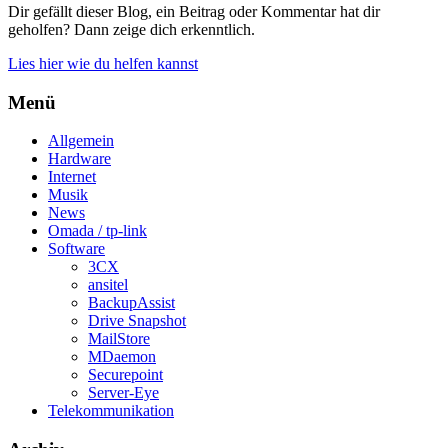
Dir gefällt dieser Blog, ein Beitrag oder Kommentar hat dir
geholfen? Dann zeige dich erkenntlich.
Lies hier wie du helfen kannst
Menü
Allgemein
Hardware
Internet
Musik
News
Omada / tp-link
Software
3CX
ansitel
BackupAssist
Drive Snapshot
MailStore
MDaemon
Securepoint
Server-Eye
Telekommunikation