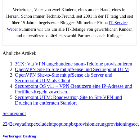
Verheiratet, Vater von zwei Kindern, eines an der Hand, eines im
Herzen. Schon immer Technik-Freund, seit 2001 in der IT tätig und seit
über 15 Jahren begeisterter Blogger. Mit meiner Firma
IT-Service
Weber
kümmern wir uns um alle IT-Belange von gewerblichen Kunden
und unterstützen zusätzlich sowohl Partner als auch Kollegen.
Ähnliche Artikel:
3CX: Via VPN angebundene snom-Telefone provisionieren
OpenVPN Site-to-Site mit pfSense und Securepoint UTM
OpenVPN Site-to-Site mit pfSense als Server und
Securepoint UTM als Client
Securepoint OS v11 – VPN-Benutzern eine IP-Adresse und
Portfilter-Regeln zuweisen
Securepoint UTM: Roadwarrior, Site-to-Site VPN und
Drucken im entfernten Standort
Securepoint
2
242
avaya
dhcp
exclude
http
option
pbx
provisionierung
provisioning
sec
Vorheriger Beitrag