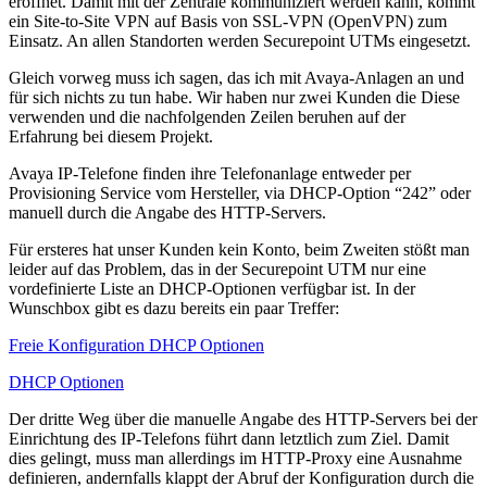
eröffnet. Damit mit der Zentrale kommuniziert werden kann, kommt
ein Site-to-Site VPN auf Basis von SSL-VPN (OpenVPN) zum
Einsatz. An allen Standorten werden Securepoint UTMs eingesetzt.
Gleich vorweg muss ich sagen, das ich mit Avaya-Anlagen an und
für sich nichts zu tun habe. Wir haben nur zwei Kunden die Diese
verwenden und die nachfolgenden Zeilen beruhen auf der
Erfahrung bei diesem Projekt.
Avaya IP-Telefone finden ihre Telefonanlage entweder per
Provisioning Service vom Hersteller, via DHCP-Option “242” oder
manuell durch die Angabe des HTTP-Servers.
Für ersteres hat unser Kunden kein Konto, beim Zweiten stößt man
leider auf das Problem, das in der Securepoint UTM nur eine
vordefinierte Liste an DHCP-Optionen verfügbar ist. In der
Wunschbox gibt es dazu bereits ein paar Treffer:
Freie Konfiguration DHCP Optionen
DHCP Optionen
Der dritte Weg über die manuelle Angabe des HTTP-Servers bei der
Einrichtung des IP-Telefons führt dann letztlich zum Ziel. Damit
dies gelingt, muss man allerdings im HTTP-Proxy eine Ausnahme
definieren, andernfalls klappt der Abruf der Konfiguration durch die