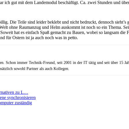
 ich gut mit dem Landemodul beschäftigt. Ca. zwei Stunden und über 7
illig. Die Teile sind leider beklebt und nicht bedruckt, dennoch sieht
Welt ohne Raumanzug und Helm auskommt ist noch so ein Thema. Sei’s
. Soweit hat es einfach Spaß gemacht zu Bauen, wobei so langsam die 
d für Ostern ist ja auch noch was in petto.
zen. Schon immer Technik-Freund, seit 2001 in der IT tätig und seit über 15 J
ätzlich sowohl Partner als auch Kollegen.
ernativen zu L…
ene synchronisieren
Computer zuständig