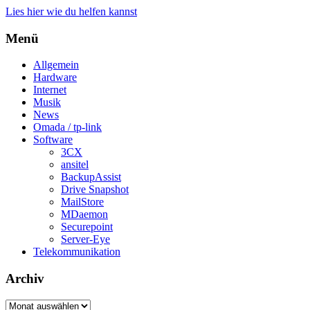
Lies hier wie du helfen kannst
Menü
Allgemein
Hardware
Internet
Musik
News
Omada / tp-link
Software
3CX
ansitel
BackupAssist
Drive Snapshot
MailStore
MDaemon
Securepoint
Server-Eye
Telekommunikation
Archiv
Archiv