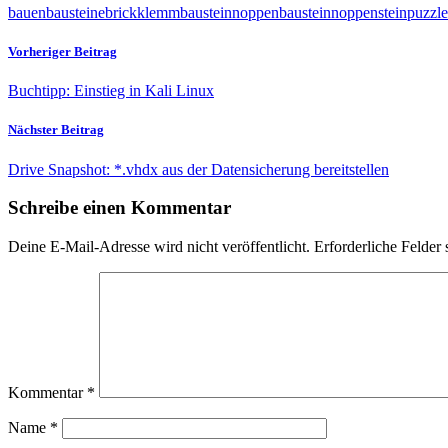
bauen
bausteine
brick
klemmbaustein
noppenbaustein
noppenstein
puzzle
Vorheriger Beitrag
Buchtipp: Einstieg in Kali Linux
Nächster Beitrag
Drive Snapshot: *.vhdx aus der Datensicherung bereitstellen
Schreibe einen Kommentar
Deine E-Mail-Adresse wird nicht veröffentlicht.
Erforderliche Felder 
Kommentar
*
Name
*