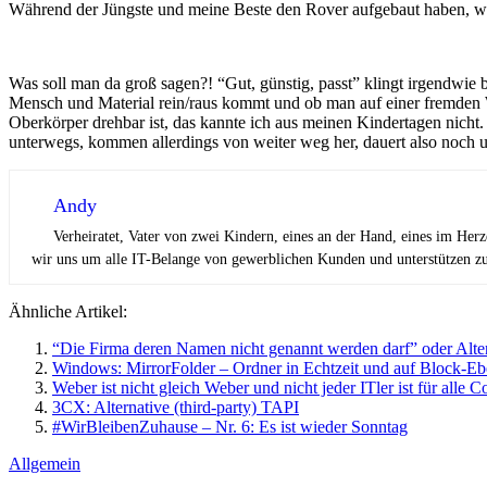
Während der Jüngste und meine Beste den Rover aufgebaut haben, war
Was soll man da groß sagen?! “Gut, günstig, passt” klingt irgendwie b
Mensch und Material rein/raus kommt und ob man auf einer fremden 
Oberkörper drehbar ist, das kannte ich aus meinen Kindertagen nicht
unterwegs, kommen allerdings von weiter weg her, dauert also noch un
Andy
Verheiratet, Vater von zwei Kindern, eines an der Hand, eines im Her
wir uns um alle IT-Belange von gewerblichen Kunden und unterstützen zus
Ähnliche Artikel:
“Die Firma deren Namen nicht genannt werden darf” oder Alt
Windows: MirrorFolder – Ordner in Echtzeit und auf Block-Eb
Weber ist nicht gleich Weber und nicht jeder ITler ist für alle 
3CX: Alternative (third-party) TAPI
#WirBleibenZuhause – Nr. 6: Es ist wieder Sonntag
Allgemein