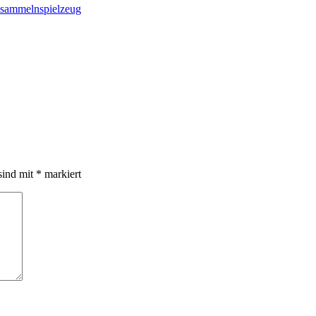
sammeln
spielzeug
sind mit
*
markiert