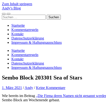
Zum Inhalt springen
Andy's Blog
Mobile-
Suchfeld
Suchen
Menü
ein-/ausblenden
nach:
ein-/ausblenden
Startseite
Kommentarregeln
Kontakt
Datenschutzerklärung
Impressum & Haftungsausschluss
Startseite
Kommentarregeln
Kontakt
Datenschutzerklärung
Impressum & Haftungsausschluss
Sembo Block 203301 Sea of Stars
1. März 2021
/
Andy
/
Keine Kommentare
Wie bereits im Beitrag
„Die Firma deren Namen nicht genannt werden
Sembo Block am Wochenende gebaut.