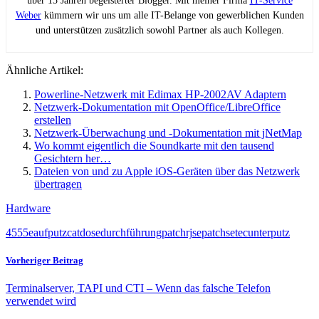
über 15 Jahren begeisterter Blogger. Mit meiner Firma
IT-Service
Weber
kümmern wir uns um alle IT-Belange von gewerblichen Kunden
und unterstützen zusätzlich sowohl Partner als auch Kollegen.
Ähnliche Artikel:
Powerline-Netzwerk mit Edimax HP-2002AV Adaptern
Netzwerk-Dokumentation mit OpenOffice/LibreOffice
erstellen
Netzwerk-Überwachung und -Dokumentation mit jNetMap
Wo kommt eigentlich die Soundkarte mit den tausend
Gesichtern her…
Dateien von und zu Apple iOS-Geräten über das Netzwerk
übertragen
Hardware
45
5
5e
aufputz
cat
dose
durchführung
patch
rj
sepatch
setec
unterputz
Vorheriger Beitrag
Terminalserver, TAPI und CTI – Wenn das falsche Telefon
verwendet wird