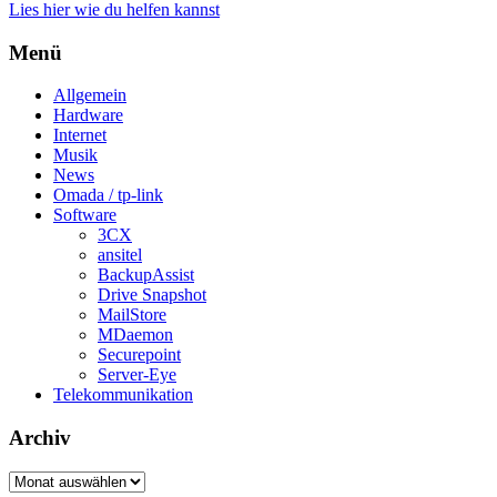
Lies hier wie du helfen kannst
Menü
Allgemein
Hardware
Internet
Musik
News
Omada / tp-link
Software
3CX
ansitel
BackupAssist
Drive Snapshot
MailStore
MDaemon
Securepoint
Server-Eye
Telekommunikation
Archiv
Archiv