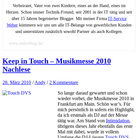
Verheiratet, Vater von zwei Kindern, eines an der Hand, eines im
Herzen. Schon immer Technik-Freund, seit 2001 in der IT tätig und seit
über 15 Jahren begeisterter Blogger. Mit meiner Firma
IT-Service
Weber
kümmern wir uns um alle IT-Belange von gewerblichen Kunden
und unterstützen zusätzlich sowohl Partner als auch Kollegen.
www.andysblog.de/
Keep in Touch – Musikmesse 2010
Nachlese
28. März 2010
/
Andy
/
2 Kommentare
So lange darauf gewartet und schon
wieder vorbei, die Musikmesse 2010 in
Frankfurt am Main. Schön war’s. Für
mich persönlich in sofern ein Highlight,
da ich erstmals als DJ auf der Messe
tätig war. Am Stand von
Intimidation
,
übrigens dieses Jahr ebenfalls das erste
Mal mit dabei, wurde in vollem
Umfang die DJ-Lösung
Touch DVS