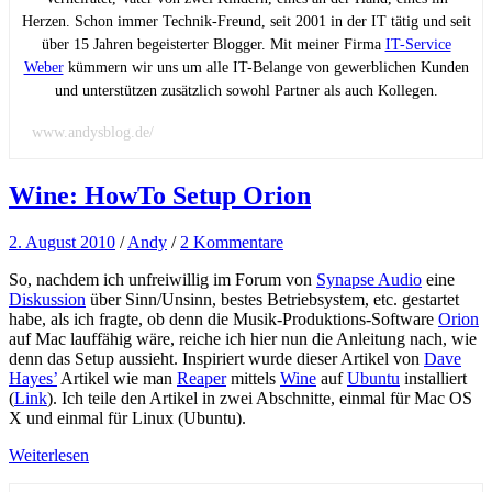
Herzen. Schon immer Technik-Freund, seit 2001 in der IT tätig und seit
über 15 Jahren begeisterter Blogger. Mit meiner Firma
IT-Service
Weber
kümmern wir uns um alle IT-Belange von gewerblichen Kunden
und unterstützen zusätzlich sowohl Partner als auch Kollegen.
www.andysblog.de/
Wine: HowTo Setup Orion
2. August 2010
/
Andy
/
2 Kommentare
So, nachdem ich unfreiwillig im Forum von
Synapse Audio
eine
Diskussion
über Sinn/Unsinn, bestes Betriebsystem, etc. gestartet
habe, als ich fragte, ob denn die Musik-Produktions-Software
Orion
auf Mac lauffähig wäre, reiche ich hier nun die Anleitung nach, wie
denn das Setup aussieht. Inspiriert wurde dieser Artikel von
Dave
Hayes’
Artikel wie man
Reaper
mittels
Wine
auf
Ubuntu
installiert
(
Link
). Ich teile den Artikel in zwei Abschnitte, einmal für Mac OS
X und einmal für Linux (Ubuntu).
Weiterlesen