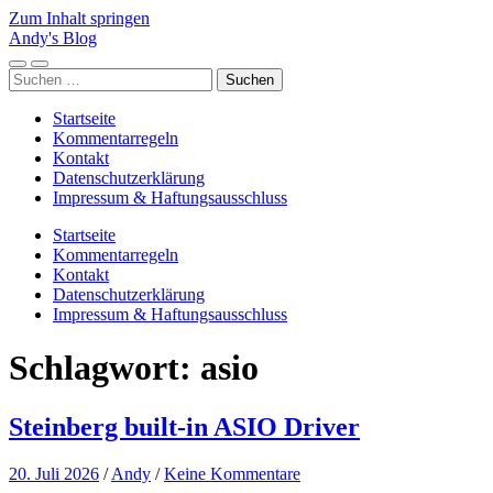
Zum Inhalt springen
Andy's Blog
Mobile-
Suchfeld
Suchen
Menü
ein-/ausblenden
nach:
ein-/ausblenden
Startseite
Kommentarregeln
Kontakt
Datenschutzerklärung
Impressum & Haftungsausschluss
Startseite
Kommentarregeln
Kontakt
Datenschutzerklärung
Impressum & Haftungsausschluss
Schlagwort:
asio
Steinberg built-in ASIO Driver
20. Juli 2026
/
Andy
/
Keine Kommentare