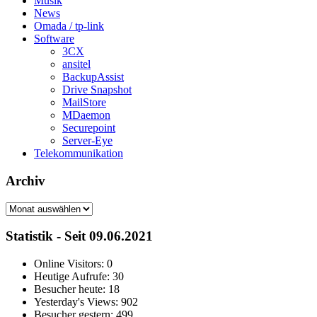
Musik
News
Omada / tp-link
Software
3CX
ansitel
BackupAssist
Drive Snapshot
MailStore
MDaemon
Securepoint
Server-Eye
Telekommunikation
Archiv
Archiv
Statistik - Seit 09.06.2021
Online Visitors:
0
Heutige Aufrufe:
30
Besucher heute:
18
Yesterday's Views:
902
Besucher gestern:
499