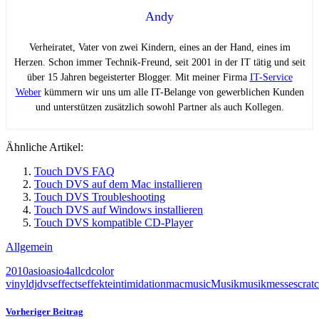
Andy
Verheiratet, Vater von zwei Kindern, eines an der Hand, eines im
Herzen. Schon immer Technik-Freund, seit 2001 in der IT tätig und seit
über 15 Jahren begeisterter Blogger. Mit meiner Firma
IT-Service
Weber
kümmern wir uns um alle IT-Belange von gewerblichen Kunden
und unterstützen zusätzlich sowohl Partner als auch Kollegen.
Ähnliche Artikel:
Touch DVS FAQ
Touch DVS auf dem Mac installieren
Touch DVS Troubleshooting
Touch DVS auf Windows installieren
Touch DVS kompatible CD-Player
Allgemein
2010
asio
asio4all
cd
color
vinyl
dj
dvs
effects
effekte
intimidation
mac
music
Musik
musikmesse
scrat
Vorheriger Beitrag