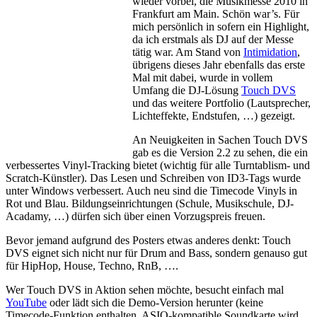
wieder vorbei, die Musikmesse 2010 in
Frankfurt am Main. Schön war’s. Für
mich persönlich in sofern ein Highlight,
da ich erstmals als DJ auf der Messe
tätig war. Am Stand von
Intimidation
,
übrigens dieses Jahr ebenfalls das erste
Mal mit dabei, wurde in vollem
Umfang die DJ-Lösung
Touch DVS
und das weitere Portfolio (Lautsprecher,
Lichteffekte, Endstufen, …) gezeigt.
An Neuigkeiten in Sachen Touch DVS
gab es die Version 2.2 zu sehen, die ein
verbessertes Vinyl-Tracking bietet (wichtig für alle Turntablism- und
Scratch-Künstler). Das Lesen und Schreiben von ID3-Tags wurde
unter Windows verbessert. Auch neu sind die Timecode Vinyls in
Rot und Blau. Bildungseinrichtungen (Schule, Musikschule, DJ-
Acadamy, …) dürfen sich über einen Vorzugspreis freuen.
Bevor jemand aufgrund des Posters etwas anderes denkt: Touch
DVS eignet sich nicht nur für Drum and Bass, sondern genauso gut
für HipHop, House, Techno, RnB, ….
Wer Touch DVS in Aktion sehen möchte, besucht einfach mal
YouTube
oder lädt sich die Demo-Version herunter (keine
Timecode-Funktion enthalten, ASIO-kompatible Soundkarte wird