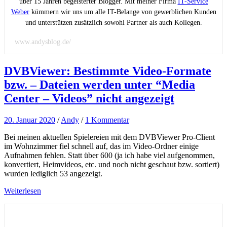
über 15 Jahren begeisterter Blogger. Mit meiner Firma
IT-Service
Weber
kümmern wir uns um alle IT-Belange von gewerblichen Kunden
und unterstützen zusätzlich sowohl Partner als auch Kollegen.
www.andysblog.de/
DVBViewer: Bestimmte Video-Formate
bzw. – Dateien werden unter “Media
Center – Videos” nicht angezeigt
20. Januar 2020
/
Andy
/
1 Kommentar
Bei meinen aktuellen Spielereien mit dem DVBViewer Pro-Client
im Wohnzimmer fiel schnell auf, das im Video-Ordner einige
Aufnahmen fehlen. Statt über 600 (ja ich habe viel aufgenommen,
konvertiert, Heimvideos, etc. und noch nicht geschaut bzw. sortiert)
wurden lediglich 53 angezeigt.
Weiterlesen