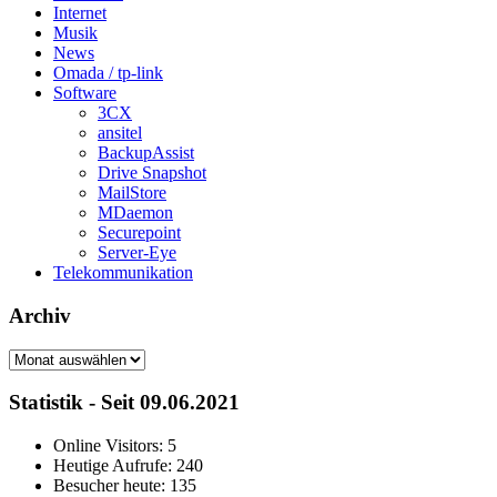
Internet
Musik
News
Omada / tp-link
Software
3CX
ansitel
BackupAssist
Drive Snapshot
MailStore
MDaemon
Securepoint
Server-Eye
Telekommunikation
Archiv
Archiv
Statistik - Seit 09.06.2021
Online Visitors:
5
Heutige Aufrufe:
240
Besucher heute:
135