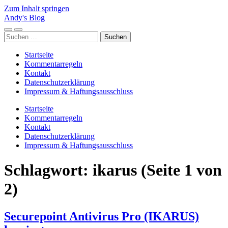
Zum Inhalt springen
Andy's Blog
Mobile-
Suchfeld
Suchen
Menü
ein-/ausblenden
nach:
ein-/ausblenden
Startseite
Kommentarregeln
Kontakt
Datenschutzerklärung
Impressum & Haftungsausschluss
Startseite
Kommentarregeln
Kontakt
Datenschutzerklärung
Impressum & Haftungsausschluss
Schlagwort:
ikarus
(Seite 1 von
2)
Securepoint Antivirus Pro (IKARUS)