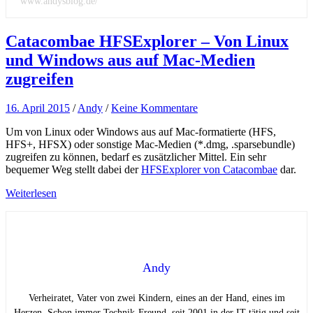
www.andysblog.de/
Catacombae HFSExplorer – Von Linux
und Windows aus auf Mac-Medien
zugreifen
16. April 2015
/
Andy
/
Keine Kommentare
Um von Linux oder Windows aus auf Mac-formatierte (HFS,
HFS+, HFSX) oder sonstige Mac-Medien (*.dmg, .sparsebundle)
zugreifen zu können, bedarf es zusätzlicher Mittel. Ein sehr
bequemer Weg stellt dabei der
HFSExplorer von Catacombae
dar.
Weiterlesen
Andy
Verheiratet, Vater von zwei Kindern, eines an der Hand, eines im
Herzen. Schon immer Technik-Freund, seit 2001 in der IT tätig und seit