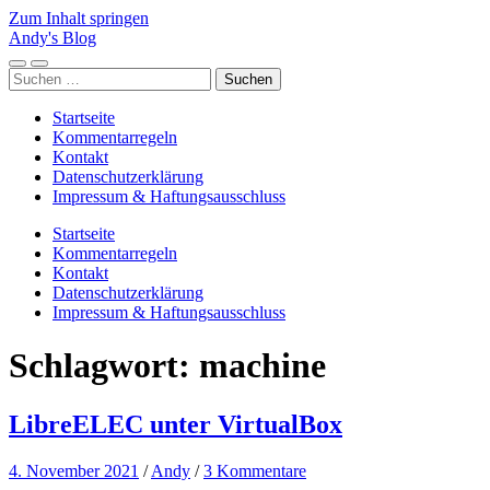
Zum Inhalt springen
Andy's Blog
Mobile-
Suchfeld
Suchen
Menü
ein-/ausblenden
nach:
ein-/ausblenden
Startseite
Kommentarregeln
Kontakt
Datenschutzerklärung
Impressum & Haftungsausschluss
Startseite
Kommentarregeln
Kontakt
Datenschutzerklärung
Impressum & Haftungsausschluss
Schlagwort:
machine
LibreELEC unter VirtualBox
4. November 2021
/
Andy
/
3 Kommentare