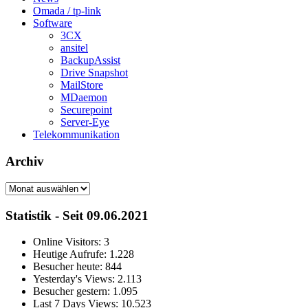
Omada / tp-link
Software
3CX
ansitel
BackupAssist
Drive Snapshot
MailStore
MDaemon
Securepoint
Server-Eye
Telekommunikation
Archiv
Archiv
Statistik - Seit 09.06.2021
Online Visitors:
3
Heutige Aufrufe:
1.228
Besucher heute:
844
Yesterday's Views:
2.113
Besucher gestern:
1.095
Last 7 Days Views:
10.523