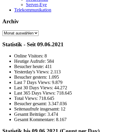
Server-Eye
Telekommunikation
Archiv
Archiv
Statistik - Seit 09.06.2021
Online Visitors:
8
Heutige Aufrufe:
584
Besucher heute:
411
Yesterday's Views:
2.113
Besucher gestern:
1.095
Last 7 Days Views:
9.879
Last 30 Days Views:
44.272
Last 365 Days Views:
718.645
Total Views:
718.645
Besucher gesamt:
3.347.036
Seitenaufrufe insgesamt:
12
Gesamt Beiträge:
3.474
Gesamt Kommentare:
8.167
Statistik bis 09.06.2021 (Count per Day)