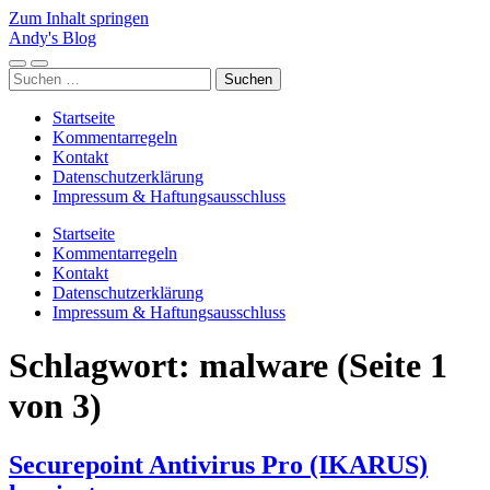
Zum Inhalt springen
Andy's Blog
Mobile-
Suchfeld
Suchen
Menü
ein-/ausblenden
nach:
ein-/ausblenden
Startseite
Kommentarregeln
Kontakt
Datenschutzerklärung
Impressum & Haftungsausschluss
Startseite
Kommentarregeln
Kontakt
Datenschutzerklärung
Impressum & Haftungsausschluss
Schlagwort:
malware
(Seite 1
von 3)
Securepoint Antivirus Pro (IKARUS)