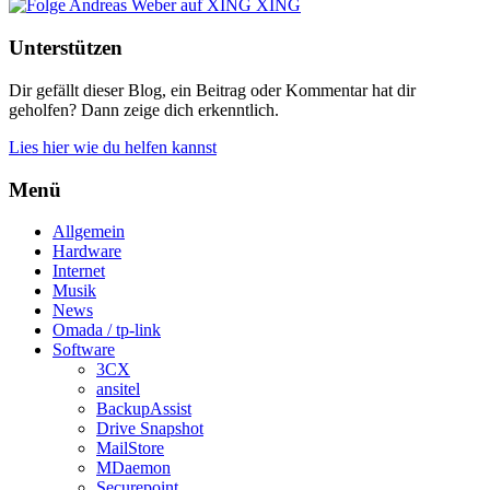
XING
Unterstützen
Dir gefällt dieser Blog, ein Beitrag oder Kommentar hat dir
geholfen? Dann zeige dich erkenntlich.
Lies hier wie du helfen kannst
Menü
Allgemein
Hardware
Internet
Musik
News
Omada / tp-link
Software
3CX
ansitel
BackupAssist
Drive Snapshot
MailStore
MDaemon
Securepoint