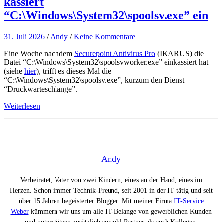
kassiert
“C:\Windows\System32\spoolsv.exe” ein
31. Juli 2026
/
Andy
/
Keine Kommentare
Eine Woche nachdem
Securepoint Antivirus Pro
(IKARUS) die
Datei “C:\Windows\System32\spoolsvworker.exe” einkassiert hat
(siehe
hier
), trifft es dieses Mal die
“C:\Windows\System32\spoolsv.exe”, kurzum den Dienst
“Druckwarteschlange”.
Weiterlesen
Andy
Verheiratet, Vater von zwei Kindern, eines an der Hand, eines im
Herzen. Schon immer Technik-Freund, seit 2001 in der IT tätig und seit
über 15 Jahren begeisterter Blogger. Mit meiner Firma
IT-Service
Weber
kümmern wir uns um alle IT-Belange von gewerblichen Kunden
und unterstützen zusätzlich sowohl Partner als auch Kollegen.