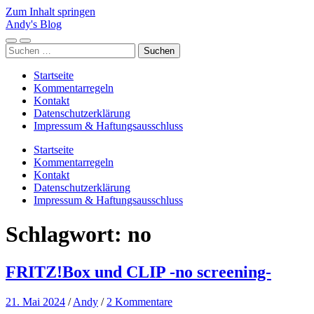
Zum Inhalt springen
Andy's Blog
Mobile-
Suchfeld
Suchen
Menü
ein-/ausblenden
nach:
ein-/ausblenden
Startseite
Kommentarregeln
Kontakt
Datenschutzerklärung
Impressum & Haftungsausschluss
Startseite
Kommentarregeln
Kontakt
Datenschutzerklärung
Impressum & Haftungsausschluss
Schlagwort:
no
FRITZ!Box und CLIP -no screening-
21. Mai 2024
/
Andy
/
2 Kommentare