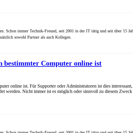
zen. Schon immer Technik-Freund, seit 2001 in der IT tätig und seit über 15 J
ätzlich sowohl Partner als auch Kollegen.
n bestimmter Computer online ist
 online ist. Für Supporter oder Administratoren ist dies interessant,
t werden. Nicht immer ist es möglich oder sinnvoll zu diesem Zweck 
zen. Schon immer Technik-Freund, seit 2001 in der IT tätig und seit über 15 J