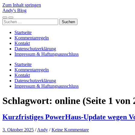
Zum Inhalt springen
Andy's Blog
Mobile-
Suchfeld
Suchen
Menü
ein-/ausblenden
nach:
ein-/ausblenden
Startseite
Kommentarregeln
Kontakt
Datenschutzerklärung
Impressum & Haftungsausschluss
Startseite
Kommentarregeln
Kontakt
Datenschutzerklärung
Impressum & Haftungsausschluss
Schlagwort:
online
(Seite 1 von 
Kurzfristiges PowerHaus-Update wegen V
3. Oktober 2025
/
Andy
/
Keine Kommentare