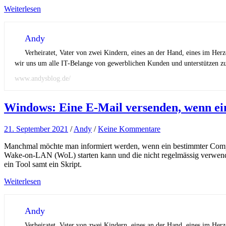
Weiterlesen
Andy
Verheiratet, Vater von zwei Kindern, eines an der Hand, eines im Her
wir uns um alle IT-Belange von gewerblichen Kunden und unterstützen zus
www.andysblog.de/
Windows: Eine E-Mail versenden, wenn ei
21. September 2021
/
Andy
/
Keine Kommentare
Manchmal möchte man informiert werden, wenn ein bestimmter Computer
Wake-on-LAN (WoL) starten kann und die nicht regelmässig verwende
ein Tool samt ein Skript.
Weiterlesen
Andy
Verheiratet, Vater von zwei Kindern, eines an der Hand, eines im Her