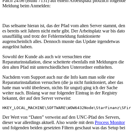
Patch 24.06 (Build 7131) auf einem Arbeitsplatz plötzlich folgende
Meldung beim Anmelden:
Das seltsame hieran ist, das der Pfad vom alten Server stammt, den
es bereits seit Jahren nicht mehr gibt. Der Arbeitsplatz war bis dato
unauffällig und trotz der Fehlermeldung funktionierte
augenscheinlich alles. Dennoch musste das Update irgendetwas
ausgelöst haben.
Sowohl der Kunde als auch wir versuchten eine
Reparaturinstallation, diese scheiterte ebenfalls mit Meldungen die
den alten Pfad mit unterschiedlichen Unterordner enthielten.
Nachdem vom Support auch nur die Info kam man solle eine
Reparaturinstallation versuchen (die ja nicht funktioniert, aber das
hatte man wohl überlesen, nichts für ungut) ging ich der Sache
weiter nach. Bislang war nur folgender Eintrag in der Registry
bekannt, der auf den Server verweist:
HKEY_LOCAL_MACHINE\SOFTWARE\WOW6432Node\StarFinanz\SFir
Der Wert von “Daten” verweist auf den UNC-Pfad des Servers,
dieser war allerdings aktuell. Also wurde mit dem
Process Monitor
und folgenden beiden gesetzten Filtern geschaut was das Setup bei