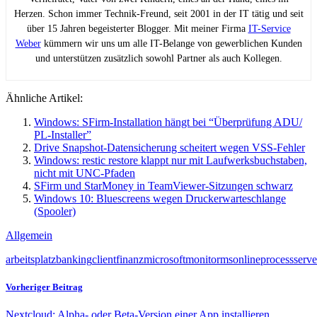
Herzen. Schon immer Technik-Freund, seit 2001 in der IT tätig und seit
über 15 Jahren begeisterter Blogger. Mit meiner Firma
IT-Service
Weber
kümmern wir uns um alle IT-Belange von gewerblichen Kunden
und unterstützen zusätzlich sowohl Partner als auch Kollegen.
Ähnliche Artikel:
Windows: SFirm-Installation hängt bei “Überprüfung ADU/
PL-Installer”
Drive Snapshot-Datensicherung scheitert wegen VSS-Fehler
Windows: restic restore klappt nur mit Laufwerksbuchstaben,
nicht mit UNC-Pfaden
SFirm und StarMoney in TeamViewer-Sitzungen schwarz
Windows 10: Bluescreens wegen Druckerwarteschlange
(Spooler)
Allgemein
arbeitsplatz
banking
client
finanz
microsoft
monitor
ms
online
process
serve
Vorheriger Beitrag
Nextcloud: Alpha- oder Beta-Version einer App installieren