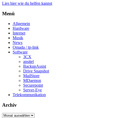
Lies hier wie du helfen kannst
Menü
Allgemein
Hardware
Internet
Musik
News
Omada / tp-link
Software
3CX
ansitel
BackupAssist
Drive Snapshot
MailStore
MDaemon
Securepoint
Server-Eye
Telekommunikation
Archiv
Archiv