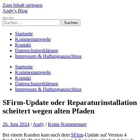
Zum Inhalt springen
Andy's Blog
Mobile-
Suchfeld
Suchen
Menü
ein-/ausblenden
nach:
ein-/ausblenden
Startseite
Kommentarregeln
Kontakt
Datenschutzerklärung
Impressum & Haftungsausschluss
Startseite
Kommentarregeln
Kontakt
Datenschutzerklärung
Impressum & Haftungsausschluss
SFirm-Update oder Reparaturinstallation
scheitert wegen alten Pfaden
26. Juni 2024
/
Andy
/
Keine Kommentare
Bei einem Kunden kam nach dem
SFirm
-Update auf Version 4