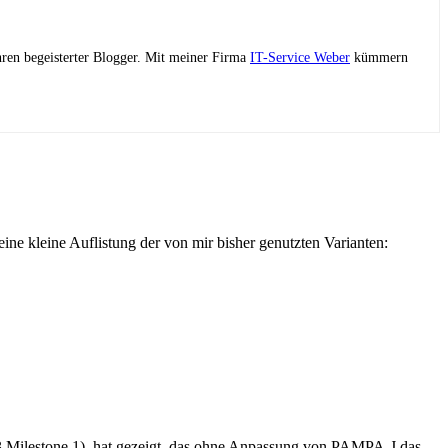
ahren begeisterter Blogger. Mit meiner Firma
IT-Service Weber
kümmern
eine kleine Auflistung der von mir bisher genutzten Varianten:
 Milestone 1) hat gezeigt, das ohne Anpassung von PAMPA-J das