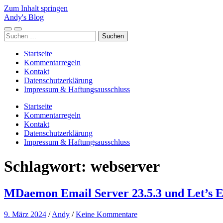
Zum Inhalt springen
Andy's Blog
Mobile-
Suchfeld
Suchen
Menü
ein-/ausblenden
nach:
ein-/ausblenden
Startseite
Kommentarregeln
Kontakt
Datenschutzerklärung
Impressum & Haftungsausschluss
Startseite
Kommentarregeln
Kontakt
Datenschutzerklärung
Impressum & Haftungsausschluss
Schlagwort:
webserver
MDaemon Email Server 23.5.3 und Let’s E
9. März 2024
/
Andy
/
Keine Kommentare