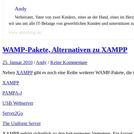
Andy
Verheiratet, Vater von zwei Kindern, eines an der Hand, eines im Her
wir uns um alle IT-Belange von gewerblichen Kunden und unterstützen zus
www.andysblog.de/
WAMP-Pakete, Alternativen zu XAMPP
25. Januar 2010
/
Andy
/
Keine Kommentare
Neben
XAMPP
gibt es noch eine Reihe weiterer WAMP-Pakete, die tei
XAMPP
PAMPA-J
USB Webserver
Server2Go
The Uniform Server
XAMPP gehört sicherlich zu den bekanntesten Vertretern. Ein kurzer 