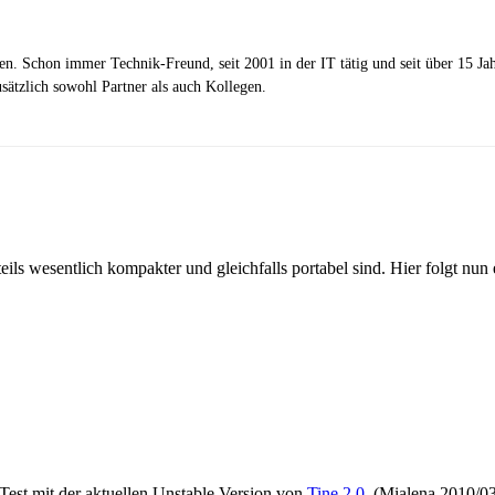
zen. Schon immer Technik-Freund, seit 2001 in der IT tätig und seit über 15 J
ätzlich sowohl Partner als auch Kollegen.
ls wesentlich kompakter und gleichfalls portabel sind. Hier folgt nun 
Test mit der aktuellen Unstable Version von
Tine 2.0
(Mialena 2010/03