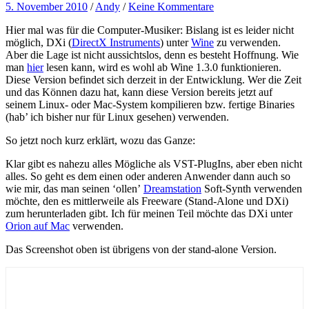
5. November 2010
/
Andy
/
Keine Kommentare
Hier mal was für die Computer-Musiker: Bislang ist es leider nicht
möglich, DXi (
DirectX Instruments
) unter
Wine
zu verwenden.
Aber die Lage ist nicht aussichtslos, denn es besteht Hoffnung. Wie
man
hier
lesen kann, wird es wohl ab Wine 1.3.0 funktionieren.
Diese Version befindet sich derzeit in der Entwicklung. Wer die Zeit
und das Können dazu hat, kann diese Version bereits jetzt auf
seinem Linux- oder Mac-System kompilieren bzw. fertige Binaries
(hab’ ich bisher nur für Linux gesehen) verwenden.
So jetzt noch kurz erklärt, wozu das Ganze:
Klar gibt es nahezu alles Mögliche als VST-PlugIns, aber eben nicht
alles. So geht es dem einen oder anderen Anwender dann auch so
wie mir, das man seinen ‘ollen’
Dreamstation
Soft-Synth verwenden
möchte, den es mittlerweile als Freeware (Stand-Alone und DXi)
zum herunterladen gibt. Ich für meinen Teil möchte das DXi unter
Orion auf Mac
verwenden.
Das Screenshot oben ist übrigens von der stand-alone Version.