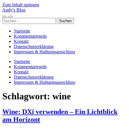
Zum Inhalt springen
Andy's Blog
Mobile-
Suchfeld
Suchen
Menü
ein-/ausblenden
nach:
ein-/ausblenden
Startseite
Kommentarregeln
Kontakt
Datenschutzerklärung
Impressum & Haftungsausschluss
Startseite
Kommentarregeln
Kontakt
Datenschutzerklärung
Impressum & Haftungsausschluss
Schlagwort:
wine
Wine: DXi verwenden – Ein Lichtblick
am Horizont