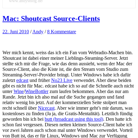
www.andysblog.de/
Mac: Shoutcast Source-Clients
22. Juni 2010
/
Andy
/
8 Kommentare
Wer mich kennt, weiss das ich ein Fan vom Webradio-Machen bin.
Shoutcast ist dabei einer meiner Lieblings-Steaming-Server. Jetzt
stellte sich mir die Frage, wie das denn aussieht, wenn der Mac der
Source-Client, also die Kiste ist, die den Stream vom Studio zum
Streaming-Server/-Provider bringt. Unter Windows habe ich dafür
zuletzt
edcast
und früher
No23 Live
verwendet. Aber diese beiden
gibt es nicht für Mac. edcast habe ich so auf die Schnelle auch nicht
unter
Wine
/
WineBottler
zum laufen bekommen. Aber das nur am
Rande. Jetzt bin ich also mal auf die Suche gegangen und fand
relativ wenig bis jetzt. Auf der kommerziellen Seite stolpert man
recht schnell über
Nicecast
. Aber wie immer geht’s mir darum, was
kostenloses zu finden (Ja ja, die Gratis-Mentalität). Letztlich fündig
geworden bin ich bei
butt (broadcast using this tool)
. Den hatte ich
schon fast vergessen. Diesen netten kleinen Source-Client habe ich
vor zwei Jahren auch schon mal unter Windows verwendet. Vorteil
von Butt ist, das er für Linux, Windows und Mac zur Verfügung