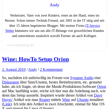
Andy
Verheiratet, Vater von zwei Kindern, eines an der Hand, eines im
Herzen. Schon immer Technik-Freund, seit 2001 in der IT tätig und seit
über 15 Jahren begeisterter Blogger. Mit meiner Firma
IT-Service
Weber
kümmern wir uns um alle IT-Belange von gewerblichen Kunden
und unterstützen zusätzlich sowohl Partner als auch Kollegen.
www.andysblog.de/
Wine: HowTo Setup Orion
2. August 2010
/
Andy
/
2 Kommentare
So, nachdem ich unfreiwillig im Forum von
Synapse Audio
eine
Diskussion
über Sinn/Unsinn, bestes Betriebsystem, etc. gestartet
habe, als ich fragte, ob denn die Musik-Produktions-Software
Orion
auf Mac lauffähig wäre, reiche ich hier nun die Anleitung nach, wie
denn das Setup aussieht. Inspiriert wurde dieser Artikel von
Dave
Hayes’
Artikel wie man
Reaper
mittels
Wine
auf
Ubuntu
installiert
(
Link
). Ich teile den Artikel in zwei Abschnitte, einmal für Mac OS
X und einmal für Linux (Ubuntu).