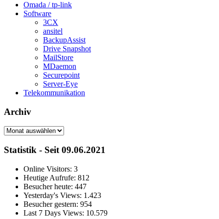
Omada / tp-link
Software
3CX
ansitel
BackupAssist
Drive Snapshot
MailStore
MDaemon
Securepoint
Server-Eye
Telekommunikation
Archiv
Archiv
Statistik - Seit 09.06.2021
Online Visitors:
3
Heutige Aufrufe:
812
Besucher heute:
447
Yesterday's Views:
1.423
Besucher gestern:
954
Last 7 Days Views:
10.579