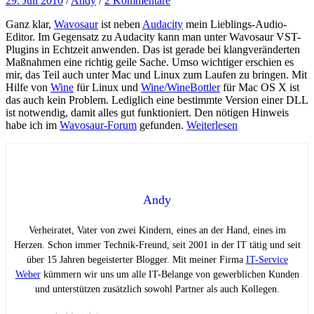
29. Juli 2010
/
Andy
/
2 Kommentare
Ganz klar,
Wavosaur
ist neben
Audacity
mein Lieblings-Audio-
Editor. Im Gegensatz zu Audacity kann man unter Wavosaur VST-
Plugins in Echtzeit anwenden. Das ist gerade bei klangveränderten
Maßnahmen eine richtig geile Sache. Umso wichtiger erschien es
mir, das Teil auch unter Mac und Linux zum Laufen zu bringen. Mit
Hilfe von
Wine
für Linux und
Wine/WineBottler
für Mac OS X ist
das auch kein Problem. Lediglich eine bestimmte Version einer DLL
ist notwendig, damit alles gut funktioniert. Den nötigen Hinweis
habe ich im
Wavosaur-Forum
gefunden.
Weiterlesen
Andy
Verheiratet, Vater von zwei Kindern, eines an der Hand, eines im
Herzen. Schon immer Technik-Freund, seit 2001 in der IT tätig und seit
über 15 Jahren begeisterter Blogger. Mit meiner Firma
IT-Service
Weber
kümmern wir uns um alle IT-Belange von gewerblichen Kunden
und unterstützen zusätzlich sowohl Partner als auch Kollegen.