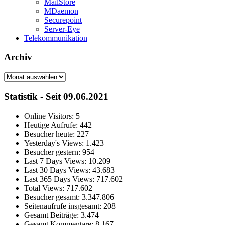
MailStore
MDaemon
Securepoint
Server-Eye
Telekommunikation
Archiv
Archiv
Statistik - Seit 09.06.2021
Online Visitors:
5
Heutige Aufrufe:
442
Besucher heute:
227
Yesterday's Views:
1.423
Besucher gestern:
954
Last 7 Days Views:
10.209
Last 30 Days Views:
43.683
Last 365 Days Views:
717.602
Total Views:
717.602
Besucher gesamt:
3.347.806
Seitenaufrufe insgesamt:
208
Gesamt Beiträge:
3.474
Gesamt Kommentare:
8.167