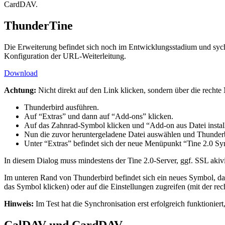
CardDAV.
ThunderTine
Die Erweiterung befindet sich noch im Entwicklungsstadium und sychr
Konfiguration der URL-Weiterleitung.
Download
Achtung:
Nicht direkt auf den Link klicken, sondern über die rechte
Thunderbird ausführen.
Auf “Extras” und dann auf “Add-ons” klicken.
Auf das Zahnrad-Symbol klicken und “Add-on aus Datei instal
Nun die zuvor heruntergeladene Datei auswählen und Thunderbi
Unter “Extras” befindet sich der neue Menüpunkt “Tine 2.0 S
In diesem Dialog muss mindestens der Tine 2.0-Server, ggf. SSL aki
Im unteren Rand von Thunderbird befindet sich ein neues Symbol, das 
das Symbol klicken) oder auf die Einstellungen zugreifen (mit der re
Hinweis:
Im Test hat die Synchronisation erst erfolgreich funktionie
CalDAV und CardDAV