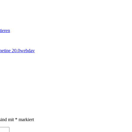
tieren
ine
tine 20.0
webdav
sind mit
*
markiert