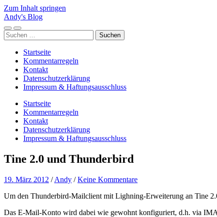
Zum Inhalt springen
Andy's Blog
Mobile-
Suchfeld
Suchen
Menü
ein-/ausblenden
nach:
ein-/ausblenden
Startseite
Kommentarregeln
Kontakt
Datenschutzerklärung
Impressum & Haftungsausschluss
Startseite
Kommentarregeln
Kontakt
Datenschutzerklärung
Impressum & Haftungsausschluss
Tine 2.0 und Thunderbird
19. März 2012
/
Andy
/
Keine Kommentare
Um den Thunderbird-Mailclient mit Lighning-Erweiterung an Tine 2
Das E-Mail-Konto wird dabei wie gewohnt konfiguriert, d.h. via I