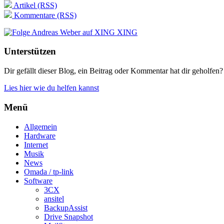
Artikel (RSS)
Kommentare (RSS)
XING
Unterstützen
Dir gefällt dieser Blog, ein Beitrag oder Kommentar hat dir geholfen?
Lies hier wie du helfen kannst
Menü
Allgemein
Hardware
Internet
Musik
News
Omada / tp-link
Software
3CX
ansitel
BackupAssist
Drive Snapshot