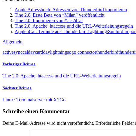
Apple Adressbuch: Adressen von Thunderbird importieren
Tine 2.0: Erste Beta von “Milan” veröffentlicht
Tine 2.0: Importieren von *.ics/iCal
Tine 2.0: Apache, htaccess und die URL-Weiterleitungsregeln
Apple iCal: Termine aus Thunderbird-Lightning/Sunbird impor
Allgemein
activesync
caldav
carddav
lightning
sogo connector
thunderbird
thundert
Vorheriger Beitrag
Tine 2.0: Apache, htaccess und die URL-Weiterleitungsregeln
Nächster Beitrag
Linux: Terminalserver mit X2Go
Schreibe einen Kommentar
Deine E-Mail-Adresse wird nicht veröffentlicht.
Erforderliche Felder 