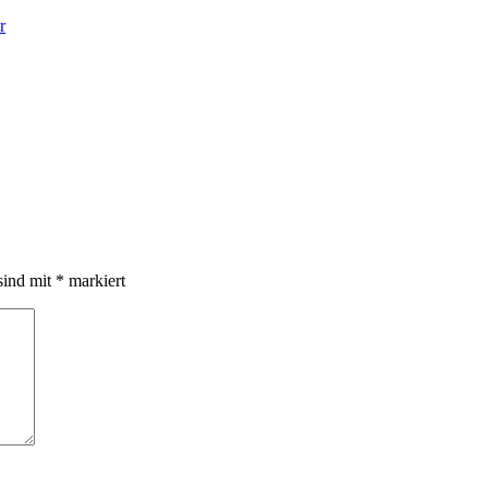
r
sind mit
*
markiert