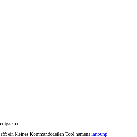
 entpacken.
schafft ein kleines Kommandozeilen-Tool namens
innounp
.