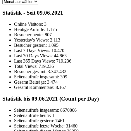
Archiv
Statistik - Seit 09.06.2021
Online Visitors:
3
Heutige Aufrufe:
1.175
Besucher heute:
807
Yesterday's Views:
2.113
Besucher gestern:
1.095
Last 7 Days Views:
10.470
Last 30 Days Views:
44.863
Last 365 Days Views:
719.236
Total Views:
719.236
Besucher gesamt:
3.347.432
Seitenaufrufe insgesamt:
399
Gesamt Beiträge:
3.474
Gesamt Kommentare:
8.167
Statistik bis 09.06.2021 (Count per Day)
Seitenaufrufe insgesamt: 8670866
Seitenaufrufe heute: 1
Seitenaufrufe gestern: 7461
Seitenaufrufe letzte Woche: 31460