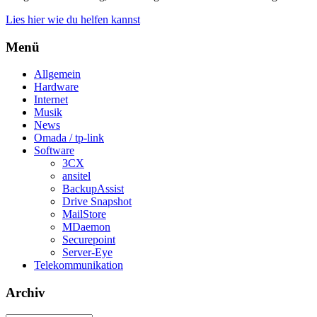
Lies hier wie du helfen kannst
Menü
Allgemein
Hardware
Internet
Musik
News
Omada / tp-link
Software
3CX
ansitel
BackupAssist
Drive Snapshot
MailStore
MDaemon
Securepoint
Server-Eye
Telekommunikation
Archiv