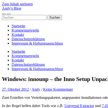
Zum Inhalt springen
Andy's Blog
Mobile-
Suchfeld
Suchen
Menü
ein-/ausblenden
nach:
ein-/ausblenden
Startseite
Kommentarregeln
Kontakt
Datenschutzerklärung
Impressum & Haftungsausschluss
Startseite
Kommentarregeln
Kontakt
Datenschutzerklärung
Impressum & Haftungsausschluss
Windows: innounp – the Inno Setup Unpac
27. Oktober 2012
/
Andy
/
Keine Kommentare
Zum Erstellen von Verteilungspaketen, angepassten Installationen oder
In der Regel helfen dabei Tools wie z.B.
Universal Extractor
und
7-Z