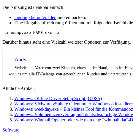
Die Nutzung ist denkbar einfach:
innounp herunterladen
und entpacken.
Eine Eingabeaufforderung öffnen und mit folgenden Befehl die 
 innounp.exe NAME.exe -x
Darüber hinaus steht eine Vielzahl weiterer Optionen zur Verfügung.
Andy
Verheiratet, Vater von zwei Kindern, eines an der Hand, eines im Her
wir uns um alle IT-Belange von gewerblichen Kunden und unterstützen zus
Ähnliche Artikel:
Windows: Offline Driver Setup Script (ODSS)
Windows: VMware vSphere Client unter Windows 8 installier
Windows: weekday.exe – Ein kleines Tool für die Kommandoze
Windows: Volumenlizenzvertrag und deutschsprachige Windo
Windows: Winmail Opener oder wie man eine “winmail.dat”-Da
Software