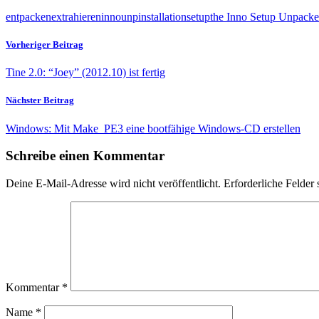
entpacken
extrahieren
innounp
installation
setup
the Inno Setup Unpacke
Vorheriger Beitrag
Tine 2.0: “Joey” (2012.10) ist fertig
Nächster Beitrag
Windows: Mit Make_PE3 eine bootfähige Windows-CD erstellen
Schreibe einen Kommentar
Deine E-Mail-Adresse wird nicht veröffentlicht.
Erforderliche Felder 
Kommentar
*
Name
*