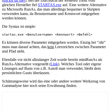
(
guckst du hier
). Bei der Durchsicht der weiteren Tools vom
gleichen Hersteller fiel
STARTAS.exe
auf. Eine weitere Alternative
zu Microsofts RunAs, das man allerdings bequemer in Skripten
verwenden kann, da Benutzername und Kennwort mitgegeben
werden können.
Die Syntax ist simple:
startas.exe <Benutzername> <Kennwort> <Befehl>
Es können diverse Parameter mitgegeben werden. Einzig bei “/dir”
muss man darauf achten, das
kein
Leerzeichen zwischen Parameter
und Pfad steht.
Ebenfalls vor nicht allzulanger Zeit wurde bereits miniRunAs als
RunAs-Alternative vorgestellt (
Link
). Welches Tool oder eigene
Lösungen auf Basis von z.B. AutoIt man verwendet, bleibt dem
persönlichen Gusto überlassen.
Schätzungsweise wird das eine oder andere weitere Werkzeug von
Gammadyne hier noch seine Erwähnung finden.