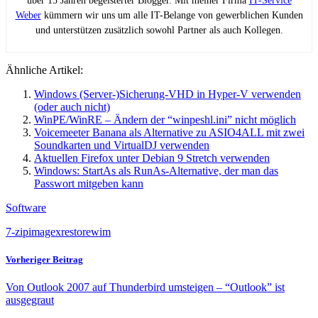
über 15 Jahren begeisterter Blogger. Mit meiner Firma
IT-Service
Weber
kümmern wir uns um alle IT-Belange von gewerblichen Kunden
und unterstützen zusätzlich sowohl Partner als auch Kollegen.
Ähnliche Artikel:
Windows (Server-)Sicherung-VHD in Hyper-V verwenden
(oder auch nicht)
WinPE/WinRE – Ändern der “winpeshl.ini” nicht möglich
Voicemeeter Banana als Alternative zu ASIO4ALL mit zwei
Soundkarten und VirtualDJ verwenden
Aktuellen Firefox unter Debian 9 Stretch verwenden
Windows: StartAs als RunAs-Alternative, der man das
Passwort mitgeben kann
Software
7-zip
imagex
restore
wim
Vorheriger Beitrag
Von Outlook 2007 auf Thunderbird umsteigen – “Outlook” ist
ausgegraut