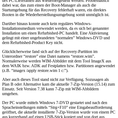
des PC-Lieferanten aus wiederhergestellt werden. Problematisch
dabei war, das zum einen der Boot-Manager als auch die
Startumgebung für das Recovery fehlerhaft waren, ein direktes
Booten in die Wiederherstellungsumgebung somit unmöglich ist.
Darüber hinaus konnte auch kein reguläres Windows-
Installationsmedium verwendet werden, da es sich bei genannter
Installation um einen Refurbished-PC handelt. Eine Aktivierung
gelingt mit einer ungebrandeten “normalen” Windows-DVD und
dem Refurbished-Product Key nicht.
Glücklicherweise fand sich auf der Recovery-Partition im
Unterordner “restore” eine Datei namens “restore.wim”.
Normalerweise werden WIM-Abbilder mit dem Tool ImageX aus
dem WAIK bzw. ADK auf Festplatten bzw. Partitionen angewendet
(z.B. “imagex /apply restore.wim 1 c:”).
Aber auch dieses Tool stand nicht zur Verfügung. Sozusagen als
Plan B oder Alternative kam die aktuelle 7-Zip-Version (15.14) zum
Einsatz. Seit Version 7.38 kann 7-Zip mit WIM-Abbildern
umgehen.
Der PC wurde mittels Windows 7-DVD gestartet und nach den
Spracheinstellungen mittels “Strg+F10” eine Eingabeaufforderung
geöffnet, die aktuelle installierte 7-Zip-Version wurde von einem PC
aus kurzerhand auf einen USB-Stick kopiert und von dort aus