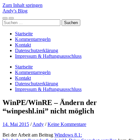
Zum Inhalt springen
Andy's Blog
Mobile-
Suchfeld
Suchen
Menü
ein-/ausblenden
nach:
ein-/ausblenden
Startseite
Kommentarregeln
Kontakt
Datenschutzerklärung
Impressum & Haftungsausschluss
Startseite
Kommentarregeln
Kontakt
Datenschutzerklärung
Impressum & Haftungsausschluss
WinPE/WinRE – Ändern der
“winpeshl.ini” nicht möglich
14. Mai 2015
/
Andy
/
Keine Kommentare
Bei der Arbeit am Beitrag
Windows 8.1: