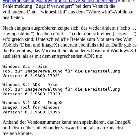
Wiederherstellungslaufwerk inkl. Drive Snapshot erstellen
kam die
Fehlermeldung “Zugriff verweigert” bei dem Versuch die
vorhandene Datei “winpeshl.ini” aus dem “Winre.wim”-Abbild zu
bearbeiten.
Nach einigem ausprobieren zeigte sich, das weder ändern (“echo …
> winpeshl.ini”), löschen (“del …”) oder überschreiben (“copy …”)
erfolgreich sind. Unterschiedliche Befehle zum Mounten des Wim-
Abbilds (Dism und ImageX) änderten ebenfalls nichts. Dafür gab es
die Erkenntnis, das Microsoft ein aktuelleres Dism mit Windows 8.1
ausliefert, als es mit dem entsprechenden ADK tut:
Windows 8.1 - Dism

Tool zur Imageverwaltung für die Bereitstellung

Version: 6.3.9600.17031
Windows 8.1 ADK - Dism

Tool zur Imageverwaltung für die Bereitstellung

Version: 6.3.9600.17029
Windows 8.1 ADK - ImageX

ImageX Tool for Windows

Version: 6.3.9600.17095
Anhand der Versionsnummer kann man spekulieren, das ImageX
und Dism näher mit einander verwand sind, als man zunächst
meinen könnte.