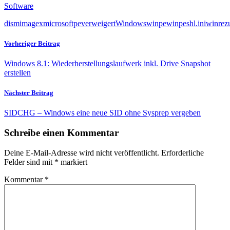
Software
dism
imagex
microsoft
pe
verweigert
Windows
winpe
winpeshl.ini
winre
z
Vorheriger Beitrag
Windows 8.1: Wiederherstellungslaufwerk inkl. Drive Snapshot
erstellen
Nächster Beitrag
SIDCHG – Windows eine neue SID ohne Sysprep vergeben
Schreibe einen Kommentar
Deine E-Mail-Adresse wird nicht veröffentlicht.
Erforderliche
Felder sind mit
*
markiert
Kommentar
*