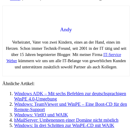
Andy
Verheiratet, Vater von zwei Kindern, eines an der Hand, eines im
Herzen. Schon immer Technik-Freund, seit 2001 in der IT tätig und seit
über 15 Jahren begeisterter Blogger. Mit meiner Firma
IT-Service
Weber
kümmern wir uns um alle IT-Belange von gewerblichen Kunden
und unterstützen zusätzlich sowohl Partner als auch Kollegen.
Ähnliche Artikel:
Windows ADK – Mit sechs Befehlen zur deutschsprachigen
WinPE 4.0-Umgebung
Windows: TeamViewer und WinPE – Eine Boot-CD für den
Remote-Support
Windows: VirtIO und WAIK
hMailServer: Umbenennen einer Domäne nicht möglich
Windows: In drei Schritten zur WinPE-CD mit WAIK