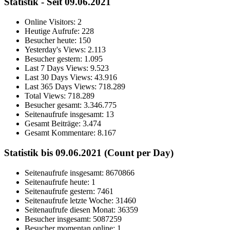
Statistik - Seit 09.06.2021
Online Visitors:
2
Heutige Aufrufe:
228
Besucher heute:
150
Yesterday's Views:
2.113
Besucher gestern:
1.095
Last 7 Days Views:
9.523
Last 30 Days Views:
43.916
Last 365 Days Views:
718.289
Total Views:
718.289
Besucher gesamt:
3.346.775
Seitenaufrufe insgesamt:
13
Gesamt Beiträge:
3.474
Gesamt Kommentare:
8.167
Statistik bis 09.06.2021 (Count per Day)
Seitenaufrufe insgesamt: 8670866
Seitenaufrufe heute: 1
Seitenaufrufe gestern: 7461
Seitenaufrufe letzte Woche: 31460
Seitenaufrufe diesen Monat: 36359
Besucher insgesamt: 5087259
Besucher momentan online: 1