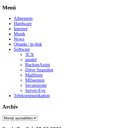
Menü
Allgemein
Hardware
Internet
Musik
News
Omada / tp-link
Software
3CX
ansitel
BackupAssist
Drive Snapshot
MailStore
MDaemon
Securepoint
Server-Eye
Telekommunikation
Archiv
Archiv