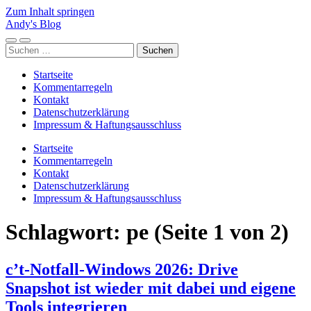
Zum Inhalt springen
Andy's Blog
Mobile-
Suchfeld
Suchen
Menü
ein-/ausblenden
nach:
ein-/ausblenden
Startseite
Kommentarregeln
Kontakt
Datenschutzerklärung
Impressum & Haftungsausschluss
Startseite
Kommentarregeln
Kontakt
Datenschutzerklärung
Impressum & Haftungsausschluss
Schlagwort:
pe
(Seite 1 von 2)
c’t-Notfall-Windows 2026: Drive
Snapshot ist wieder mit dabei und eigene
Tools integrieren