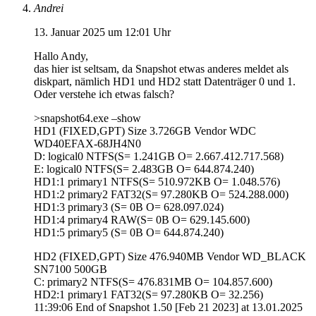
Andrei
13. Januar 2025 um 12:01 Uhr
Hallo Andy,
das hier ist seltsam, da Snapshot etwas anderes meldet als
diskpart, nämlich HD1 und HD2 statt Datenträger 0 und 1.
Oder verstehe ich etwas falsch?
>snapshot64.exe –show
HD1 (FIXED,GPT) Size 3.726GB Vendor WDC
WD40EFAX-68JH4N0
D: logical0 NTFS(S= 1.241GB O= 2.667.412.717.568)
E: logical0 NTFS(S= 2.483GB O= 644.874.240)
HD1:1 primary1 NTFS(S= 510.972KB O= 1.048.576)
HD1:2 primary2 FAT32(S= 97.280KB O= 524.288.000)
HD1:3 primary3 (S= 0B O= 628.097.024)
HD1:4 primary4 RAW(S= 0B O= 629.145.600)
HD1:5 primary5 (S= 0B O= 644.874.240)
HD2 (FIXED,GPT) Size 476.940MB Vendor WD_BLACK
SN7100 500GB
C: primary2 NTFS(S= 476.831MB O= 104.857.600)
HD2:1 primary1 FAT32(S= 97.280KB O= 32.256)
11:39:06 End of Snapshot 1.50 [Feb 21 2023] at 13.01.2025