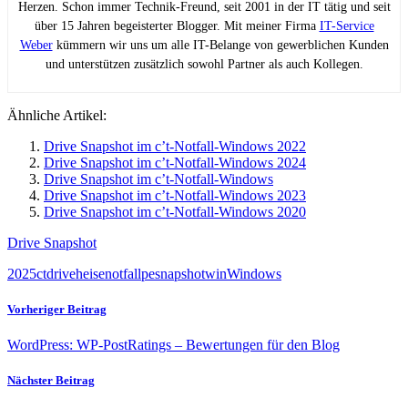
Herzen. Schon immer Technik-Freund, seit 2001 in der IT tätig und seit
über 15 Jahren begeisterter Blogger. Mit meiner Firma
IT-Service
Weber
kümmern wir uns um alle IT-Belange von gewerblichen Kunden
und unterstützen zusätzlich sowohl Partner als auch Kollegen.
Ähnliche Artikel:
Drive Snapshot im c’t-Notfall-Windows 2022
Drive Snapshot im c’t-Notfall-Windows 2024
Drive Snapshot im c’t-Notfall-Windows
Drive Snapshot im c’t-Notfall-Windows 2023
Drive Snapshot im c’t-Notfall-Windows 2020
Drive Snapshot
2025
ct
drive
heise
notfall
pe
snapshot
win
Windows
Vorheriger Beitrag
WordPress: WP-PostRatings – Bewertungen für den Blog
Nächster Beitrag