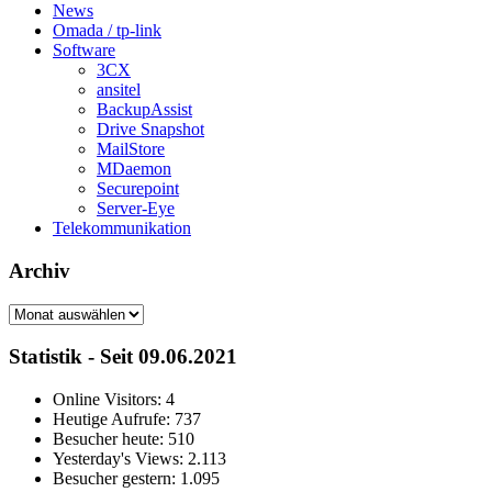
News
Omada / tp-link
Software
3CX
ansitel
BackupAssist
Drive Snapshot
MailStore
MDaemon
Securepoint
Server-Eye
Telekommunikation
Archiv
Archiv
Statistik - Seit 09.06.2021
Online Visitors:
4
Heutige Aufrufe:
737
Besucher heute:
510
Yesterday's Views:
2.113
Besucher gestern:
1.095