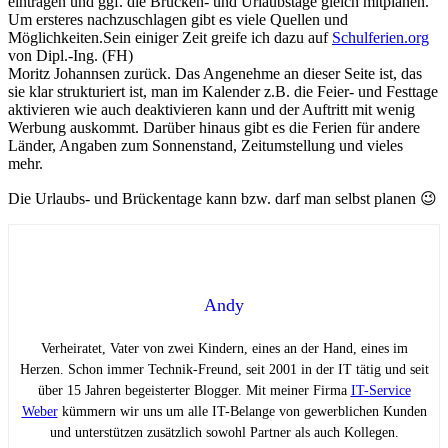
eintragen und ggf. die Brücken- und Urlaubstage gleich mitplanen.
Um ersteres nachzuschlagen gibt es viele Quellen und
Möglichkeiten.
Sein einiger Zeit greife ich dazu auf
Schulferien.org
von Dipl.-Ing. (FH)
Moritz Johannsen zurück. Das Angenehme an dieser Seite ist, das
sie klar strukturiert ist, man im Kalender z.B. die Feier- und Festtage
aktivieren wie auch deaktivieren kann und der Auftritt mit wenig
Werbung auskommt. Darüber hinaus gibt es die Ferien für andere
Länder, Angaben zum Sonnenstand, Zeitumstellung und vieles
mehr.
Die Urlaubs- und Brückentage kann bzw. darf man selbst planen 😉
Andy
Verheiratet, Vater von zwei Kindern, eines an der Hand, eines im
Herzen. Schon immer Technik-Freund, seit 2001 in der IT tätig und seit
über 15 Jahren begeisterter Blogger. Mit meiner Firma
IT-Service
Weber
kümmern wir uns um alle IT-Belange von gewerblichen Kunden
und unterstützen zusätzlich sowohl Partner als auch Kollegen.