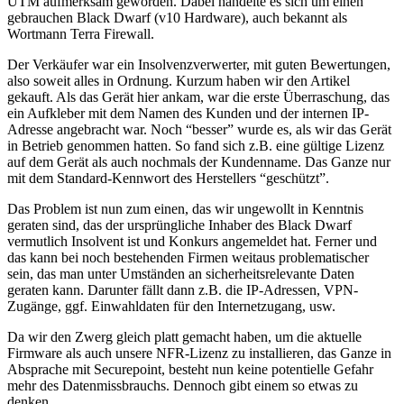
UTM aufmerksam geworden. Dabei handelte es sich um einen
gebrauchen Black Dwarf (v10 Hardware), auch bekannt als
Wortmann Terra Firewall.
Der Verkäufer war ein Insolvenzverwerter, mit guten Bewertungen,
also soweit alles in Ordnung. Kurzum haben wir den Artikel
gekauft. Als das Gerät hier ankam, war die erste Überraschung, das
ein Aufkleber mit dem Namen des Kunden und der internen IP-
Adresse angebracht war. Noch “besser” wurde es, als wir das Gerät
in Betrieb genommen hatten. So fand sich z.B. eine gültige Lizenz
auf dem Gerät als auch nochmals der Kundenname. Das Ganze nur
mit dem Standard-Kennwort des Herstellers “geschützt”.
Das Problem ist nun zum einen, das wir ungewollt in Kenntnis
geraten sind, das der ursprüngliche Inhaber des Black Dwarf
vermutlich Insolvent ist und Konkurs angemeldet hat. Ferner und
das kann bei noch bestehenden Firmen weitaus problematischer
sein, das man unter Umständen an sicherheitsrelevante Daten
geraten kann. Darunter fällt dann z.B. die IP-Adressen, VPN-
Zugänge, ggf. Einwahldaten für den Internetzugang, usw.
Da wir den Zwerg gleich platt gemacht haben, um die aktuelle
Firmware als auch unsere NFR-Lizenz zu installieren, das Ganze in
Absprache mit Securepoint, besteht nun keine potentielle Gefahr
mehr des Datenmissbrauchs. Dennoch gibt einem so etwas zu
denken.