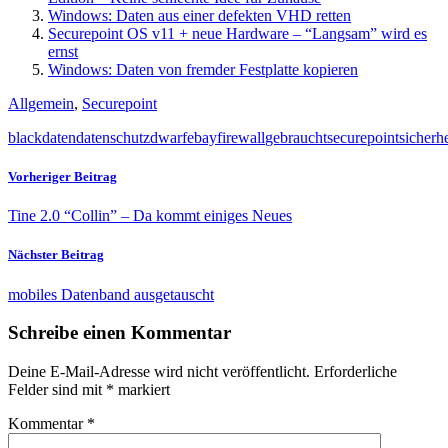
Windows: Daten aus einer defekten VHD retten
Securepoint OS v11 + neue Hardware – “Langsam” wird es
ernst
Windows: Daten von fremder Festplatte kopieren
Allgemein
,
Securepoint
black
daten
datenschutz
dwarf
ebay
firewall
gebraucht
securepoint
sicherhe
Vorheriger Beitrag
Tine 2.0 “Collin” – Da kommt einiges Neues
Nächster Beitrag
mobiles Datenband ausgetauscht
Schreibe einen Kommentar
Deine E-Mail-Adresse wird nicht veröffentlicht.
Erforderliche
Felder sind mit
*
markiert
Kommentar
*